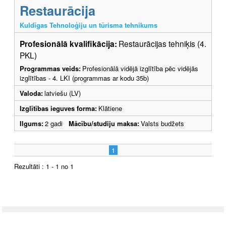
Restaurācija
Kuldīgas Tehnoloģiju un tūrisma tehnikums
Profesionālā kvalifikācija:
Restaurācijas tehniķis (4.
PKL)
Programmas veids:
Profesionālā vidējā izglītība pēc vidējās
izglītības - 4. LKI (programmas ar kodu 35b)
Valoda:
latviešu (LV)
Izglītības ieguves forma:
Klātiene
Ilgums:
2 gadi
Mācību/studiju maksa:
Valsts budžets
1
Rezultāti : 1 - 1 no 1