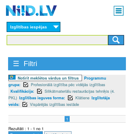
Skip
Main
to
menu
N
main
content
Izglītības iespējas
I
I
D
☰ Filtri
.
L
Notīrīt meklētos vārdus un filtrus
Programmu
grupa:
Profesionālā izglītība pēc vidējās izglītības
V
Kvalifikācija:
Silikātmateriālu restaurācijas tehniķis (4.
PKL)
Izglītības ieguves forma:
Klātiene
Izglītotāja
veids:
Vispārējās izglītības iestāde
1
Rezultāti : 1 - 1 no 1