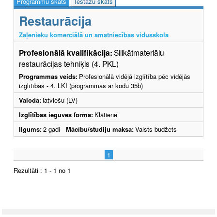
Programmu skats
Iestāžu skats
Restaurācija
Zaļenieku komerciālā un amatniecības vidusskola
Profesionālā kvalifikācija:
Silikātmateriālu
restaurācijas tehniķis (4. PKL)
Programmas veids:
Profesionālā vidējā izglītība pēc vidējās
izglītības - 4. LKI (programmas ar kodu 35b)
Valoda:
latviešu (LV)
Izglītības ieguves forma:
Klātiene
Ilgums:
2 gadi
Mācību/studiju maksa:
Valsts budžets
1
Rezultāti : 1 - 1 no 1