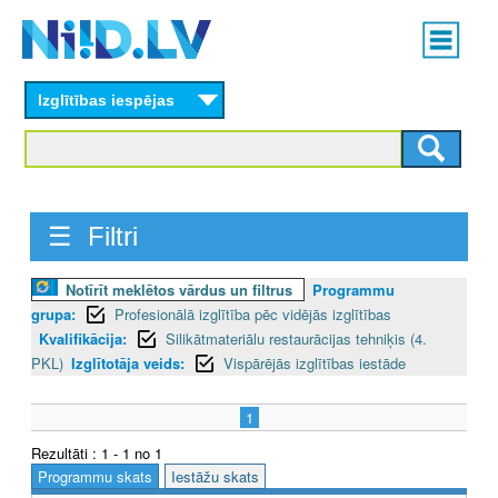
Skip
Main
to
menu
N
main
content
Izglītības iespējas
I
I
D
☰ Filtri
.
L
Notīrīt meklētos vārdus un filtrus
Programmu
grupa:
Profesionālā izglītība pēc vidējās izglītības
V
Kvalifikācija:
Silikātmateriālu restaurācijas tehniķis (4.
PKL)
Izglītotāja veids:
Vispārējās izglītības iestāde
1
Rezultāti : 1 - 1 no 1
Programmu skats
Iestāžu skats