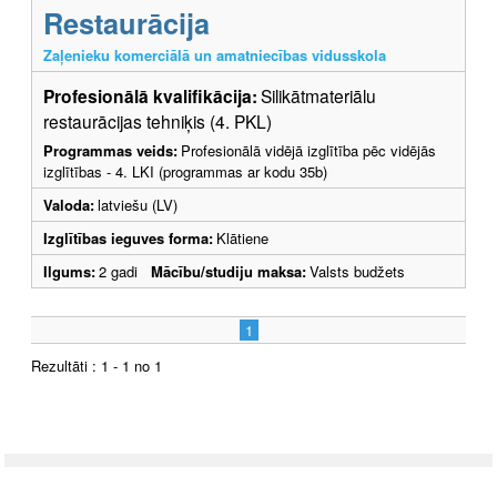
Restaurācija
Zaļenieku komerciālā un amatniecības vidusskola
Profesionālā kvalifikācija:
Silikātmateriālu
restaurācijas tehniķis (4. PKL)
Programmas veids:
Profesionālā vidējā izglītība pēc vidējās
izglītības - 4. LKI (programmas ar kodu 35b)
Valoda:
latviešu (LV)
Izglītības ieguves forma:
Klātiene
Ilgums:
2 gadi
Mācību/studiju maksa:
Valsts budžets
1
Rezultāti : 1 - 1 no 1