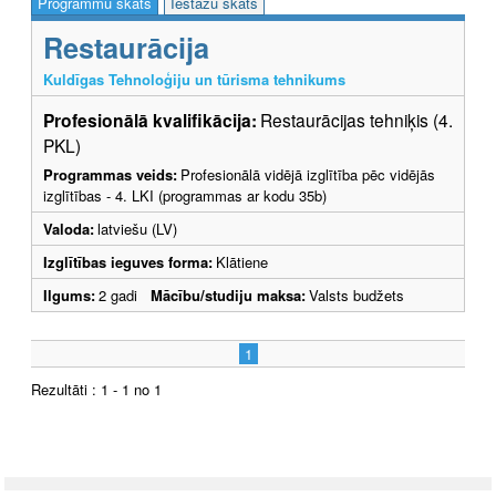
Programmu skats
Iestāžu skats
Restaurācija
Kuldīgas Tehnoloģiju un tūrisma tehnikums
Profesionālā kvalifikācija:
Restaurācijas tehniķis (4.
PKL)
Programmas veids:
Profesionālā vidējā izglītība pēc vidējās
izglītības - 4. LKI (programmas ar kodu 35b)
Valoda:
latviešu (LV)
Izglītības ieguves forma:
Klātiene
Ilgums:
2 gadi
Mācību/studiju maksa:
Valsts budžets
1
Rezultāti : 1 - 1 no 1