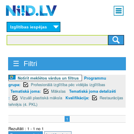
Skip
Main
to
menu
N
main
content
Izglītības iespējas
I
I
D
☰ Filtri
.
L
Notīrīt meklētos vārdus un filtrus
Programmu
grupa:
Profesionālā izglītība pēc vidējās izglītības
V
Tematiskā joma:
Mākslas
Tematiskā joma detalizēti
:
Vizuāli plastiskā māksla
Kvalifikācija:
Restaurācijas
tehniķis (4. PKL)
1
Rezultāti : 1 - 1 no 1