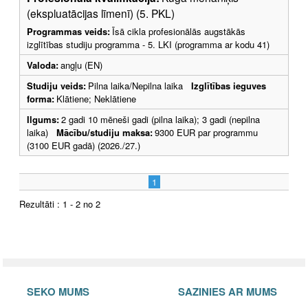
(ekspluatācijas līmenī) (5. PKL)
Programmas veids:
Īsā cikla profesionālās augstākās
izglītības studiju programma - 5. LKI (programma ar kodu 41)
Valoda:
angļu (EN)
Studiju veids:
Pilna laika/Nepilna laika
Izglītības ieguves
forma:
Klātiene; Neklātiene
Ilgums:
2 gadi 10 mēneši gadi (pilna laika); 3 gadi (nepilna
laika)
Mācību/studiju maksa:
9300 EUR par programmu
(3100 EUR gadā) (2026./27.)
1
Rezultāti : 1 - 2 no 2
SEKO MUMS
SAZINIES AR MUMS