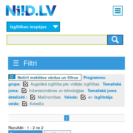
Skip
Main
to
menu
N
main
content
Izglītības iespējas
I
I
D
☰ Filtri
.
L
Notīrīt meklētos vārdus un filtrus
Programmu
grupa:
Augstākā izglītība pēc vidējās izglītības
Tematiskā
V
joma:
Inženierzinātnes un tehnoloģijas
Tematiskā joma
detalizēti :
Mašīnzinības
Valoda:
en
Izglītotāja
veids:
Koledža
1
Rezultāti : 1 - 2 no 2