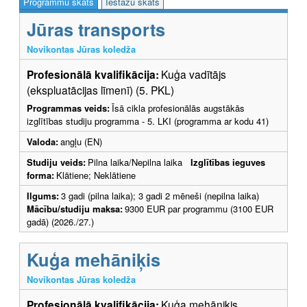
Programmu skats
Iestāžu skats
Jūras transports
Novikontas Jūras koledža
Profesionālā kvalifikācija:
Kuģa vadītājs
(ekspluatācijas līmenī) (5. PKL)
Programmas veids:
Īsā cikla profesionālās augstākās
izglītības studiju programma - 5. LKI (programma ar kodu 41)
Valoda:
angļu (EN)
Studiju veids:
Pilna laika/Nepilna laika
Izglītības ieguves
forma:
Klātiene; Neklātiene
Ilgums:
3 gadi (pilna laika); 3 gadi 2 mēneši (nepilna laika)
Mācību/studiju maksa:
9300 EUR par programmu (3100 EUR
gadā) (2026./27.)
Kuģa mehāniķis
Novikontas Jūras koledža
Profesionālā kvalifikācija:
Kuģa mehāniķis