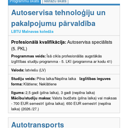
Programmu skats
Iestāžu skats
Autoservisa tehnoloģiju un
pakalpojumu pārvaldība
LBTU Malnavas koledža
Profesionālā kvalifikācija:
Autoservisa speciālists
(5. PKL)
Programmas veids:
Īsā cikla profesionālās augstākās
izglītības studiju programma - 5. LKI (programma ar kodu 41)
Valoda:
latviešu (LV)
Studiju veids:
Pilna laika/Nepilna laika
Izglītības ieguves
forma:
Klātiene; Neklātiene
Ilgums:
2,5 gadi (pilna laika), 3 gadi (nepilna laika)
Mācību/studiju maksa:
Valsts budžets (pilna laika) vai maksas
- 700 EUR semestrī (pilna laika); 650 EUR semestrī (nepilna
laika) (2026./27.)
Autotransports