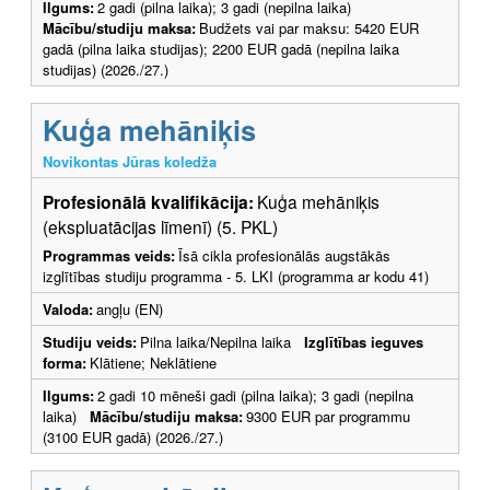
Ilgums:
2 gadi (pilna laika); 3 gadi (nepilna laika)
Mācību/studiju maksa:
Budžets vai par maksu: 5420 EUR
gadā (pilna laika studijas); 2200 EUR gadā (nepilna laika
studijas) (2026./27.)
Kuģa mehāniķis
Novikontas Jūras koledža
Profesionālā kvalifikācija:
Kuģa mehāniķis
(ekspluatācijas līmenī) (5. PKL)
Programmas veids:
Īsā cikla profesionālās augstākās
izglītības studiju programma - 5. LKI (programma ar kodu 41)
Valoda:
angļu (EN)
Studiju veids:
Pilna laika/Nepilna laika
Izglītības ieguves
forma:
Klātiene; Neklātiene
Ilgums:
2 gadi 10 mēneši gadi (pilna laika); 3 gadi (nepilna
laika)
Mācību/studiju maksa:
9300 EUR par programmu
(3100 EUR gadā) (2026./27.)