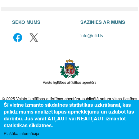
SEKO MUMS
SAZINIES AR MUMS
info@niid.lv
© 2025 Valsts izglītības attīstības aģentūra, publicētā satura visas tiesības
Šī vietne izmanto sīkdatnes statistikas uzkrāšanai, kas
aizsargātas.
palīdz mums analizēt lapas apmeklējumu un uzlabot tās
darbību. Jūs varat ATĻAUT vai NEATĻAUT izmantot
statistikas sīkdatnes.
Plašāka informācija