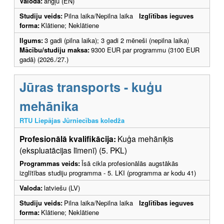
Valoda:
angļu (EN)
Studiju veids:
Pilna laika/Nepilna laika
Izglītības ieguves
forma:
Klātiene; Neklātiene
Ilgums:
3 gadi (pilna laika); 3 gadi 2 mēneši (nepilna laika)
Mācību/studiju maksa:
9300 EUR par programmu (3100 EUR
gadā) (2026./27.)
Jūras transports - kuģu
mehānika
RTU Liepājas Jūrniecības koledža
Profesionālā kvalifikācija:
Kuģa mehāniķis
(ekspluatācijas līmenī) (5. PKL)
Programmas veids:
Īsā cikla profesionālās augstākās
izglītības studiju programma - 5. LKI (programma ar kodu 41)
Valoda:
latviešu (LV)
Studiju veids:
Pilna laika/Nepilna laika
Izglītības ieguves
forma:
Klātiene; Neklātiene