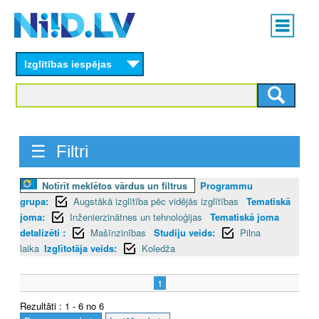
Skip
Main
to
menu
N
main
content
Izglītības iespējas
I
I
D
☰ Filtri
.
L
Notīrīt meklētos vārdus un filtrus
Programmu
grupa:
Augstākā izglītība pēc vidējās izglītības
Tematiskā
V
joma:
Inženierzinātnes un tehnoloģijas
Tematiskā joma
detalizēti :
Mašīnzinības
Studiju veids:
Pilna
laika
Izglītotāja veids:
Koledža
1
Rezultāti : 1 - 6 no 6