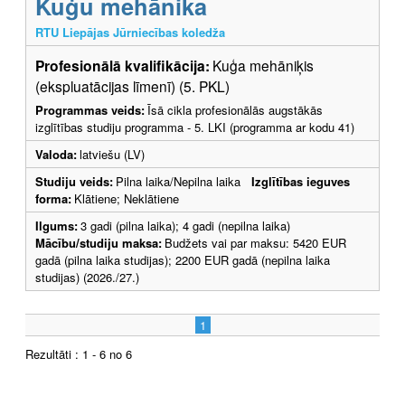
Kuģu mehānika
RTU Liepājas Jūrniecības koledža
Profesionālā kvalifikācija:
Kuģa mehāniķis
(ekspluatācijas līmenī) (5. PKL)
Programmas veids:
Īsā cikla profesionālās augstākās
izglītības studiju programma - 5. LKI (programma ar kodu 41)
Valoda:
latviešu (LV)
Studiju veids:
Pilna laika/Nepilna laika
Izglītības ieguves
forma:
Klātiene; Neklātiene
Ilgums:
3 gadi (pilna laika); 4 gadi (nepilna laika)
Mācību/studiju maksa:
Budžets vai par maksu: 5420 EUR
gadā (pilna laika studijas); 2200 EUR gadā (nepilna laika
studijas) (2026./27.)
1
Rezultāti : 1 - 6 no 6