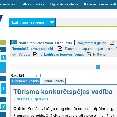
Skip
as iestādes
E-Konsultācijas
Digitālais asistents
Karjeras izvēles testi
to
main
Izglītības iespējas
content
Notīrīt meklētos vārdus un filtrus
Programmu grupa:
Tematiskā joma detalizēti :
Tūrisma un atpūtas organizācija
nov.
Valoda:
lv
Izglītības ieguves forma:
Klātiene
[1]
1
Rezultāti : 1 - 1 no 1
Programmu skats
Iestāžu skats
[1]
Tūrisma konkurētspējas vadība
Vidzemes Augstskola
[1]
Grāds:
Sociālo zinātņu maģistrs tūrisma un atpūtas orga
Programmas veids:
Otrā cikla maģistra studiju programma - 7. LK