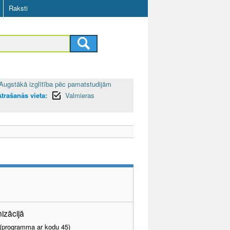
Raksti
Augstākā izglītība pēc pamatstudijām
Atrašanās vieta:
Valmieras
nizācijā
I (programma ar kodu 45)