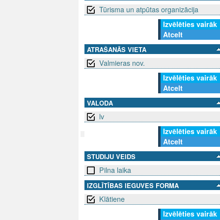
Tūrisma un atpūtas organizācija
Izvēlēties vairāk
Atcelt
ATRAŠANĀS VIETA
Valmieras nov.
Izvēlēties vairāk
Atcelt
VALODA
lv
Izvēlēties vairāk
Atcelt
SEKO MUMS
SAZINIE
STUDIJU VEIDS
Pilna laika
info@niid.l
IZGLĪTĪBAS IEGUVES FORMA
Klātiene
Izvēlēties vairāk
© 202