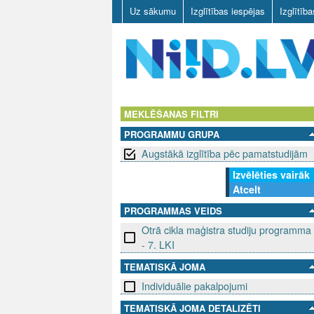
Uz sākumu
Izglītības iespējas
Izglītīb
N
I
MEKLĒŠANAS FILTRI
PROGRAMMU GRUPA
I
Augstākā izglītība pēc pamatstudijām
D
Izvēlēties vairāk
Atcelt
.
PROGRAMMAS VEIDS
L
Otrā cikla maģistra studiju programma
- 7. LKI
V
TEMATISKĀ JOMA
Individuālie pakalpojumi
TEMATISKĀ JOMA DETALIZĒTI