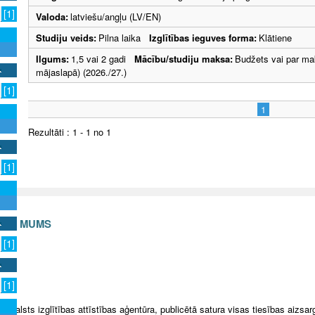
[1]
Valoda:
latviešu/angļu (LV/EN)
Studiju veids:
Pilna laika
Izglītības ieguves forma:
Klātiene
Ilgums:
1,5 vai 2 gadi
Mācību/studiju maksa:
Budžets vai par ma
mājaslapā) (2026./27.)
[1]
1
Rezultāti : 1 - 1 no 1
[1]
S AR MUMS
[1]
v
[1]
5 Valsts izglītības attīstības aģentūra, publicētā satura visas tiesības aizsar