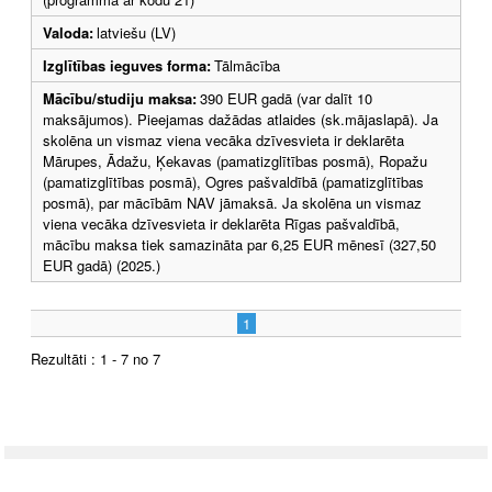
Valoda:
latviešu (LV)
Izglītības ieguves forma:
Tālmācība
Mācību/studiju maksa:
390 EUR gadā (var dalīt 10
maksājumos). Pieejamas dažādas atlaides (sk.mājaslapā). Ja
skolēna un vismaz viena vecāka dzīvesvieta ir deklarēta
Mārupes, Ādažu, Ķekavas (pamatizglītības posmā), Ropažu
(pamatizglītības posmā), Ogres pašvaldībā (pamatizglītības
posmā), par mācībām NAV jāmaksā. Ja skolēna un vismaz
viena vecāka dzīvesvieta ir deklarēta Rīgas pašvaldībā,
mācību maksa tiek samazināta par 6,25 EUR mēnesī (327,50
EUR gadā) (2025.)
1
Rezultāti : 1 - 7 no 7