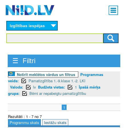
Skip
Main
to
menu
N
main
content
Izglītības iespējas
I
I
D
☰ Filtri
.
L
Notīrīt meklētos vārdus un filtrus
Programmas
veids:
Pamatizglītība 1.-9.klase 1.-2. LKI
V
Valoda:
lv
Budžeta vietas:
1
Īpašā mērķa
grupa:
Bērni ar nepabeigtu pamatizglītību
1
Rezultāti : 1 - 7 no 7
Programmu skats
Iestāžu skats