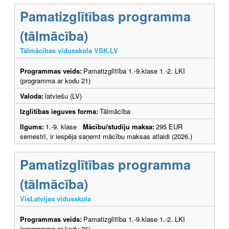
Pamatizglītības programma
(tālmācība)
Tālmācības vidusskola VSK.LV
Programmas veids:
Pamatizglītība 1.-9.klase 1.-2. LKI
(programma ar kodu 21)
Valoda:
latviešu (LV)
Izglītības ieguves forma:
Tālmācība
Ilgums:
1.-9. klase
Mācību/studiju maksa:
295 EUR
semestrī, ir iespēja saņemt mācību maksas atlaidi (2026.)
Pamatizglītības programma
(tālmācība)
VisLatvijas vidusskola
Programmas veids:
Pamatizglītība 1.-9.klase 1.-2. LKI
(programma ar kodu 21)