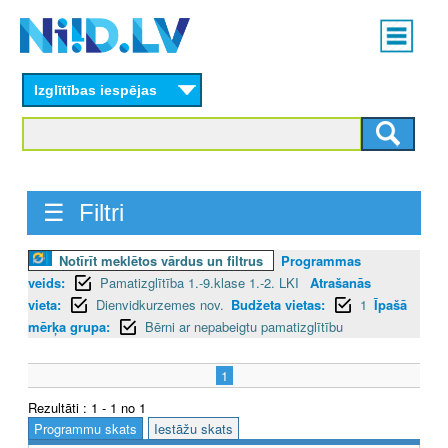
Skip
Main
to
menu
N
main
content
Izglītības iespējas
I
I
D
☰ Filtri
.
L
Notīrīt meklētos vārdus un filtrus
Programmas
veids:
Pamatizglītība 1.-9.klase 1.-2. LKI
Atrašanās
V
vieta:
Dienvidkurzemes nov.
Budžeta vietas:
1
Īpašā
mērķa grupa:
Bērni ar nepabeigtu pamatizglītību
1
Rezultāti : 1 - 1 no 1
Programmu skats
Iestāžu skats