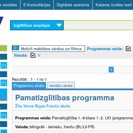
Skip
as iestādes
E-Konsultācijas
Digitālais asistents
Karjeras izvēles testi
to
main
Izglītības iespējas
content
Notīrīt meklētos vārdus un filtrus
Programmas veids:
Valoda:
fr
[1]
1
Rezultāti : 1 - 1 no 1
[1]
Programmu skats
Iestāžu skats
Pamatizglītības programma
Žila Verna Rīgas Franču skola
[1]
Programmas veids:
Pamatizglītība 1.-9.klase 1.-2. LKI (programma
Valoda:
bilingvāli - latviešu, franču (BL/LV-FR)