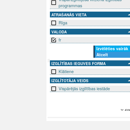
programmas
ATRAŠANĀS VIETA
Rīga
VALODA
fr
Izvēlēties vairāk
Atcelt
IZGLĪTĪBAS IEGUVES FORMA
Klātiene
SEKO MUMS
SAZINIE
IZGLĪTOTĀJA VEIDS
info@niid.l
Vispārējās izglītības iestāde
© 202