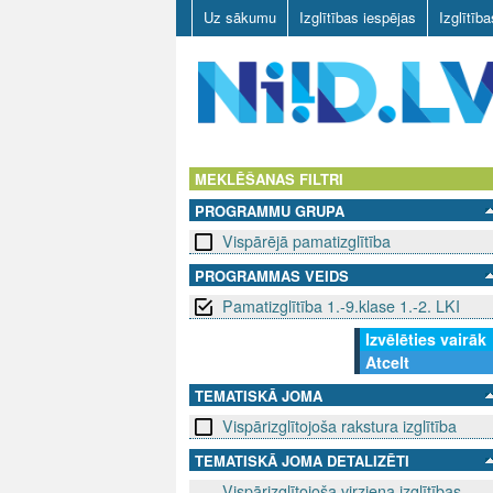
Uz sākumu
Izglītības iespējas
Izglītīb
N
I
MEKLĒŠANAS FILTRI
PROGRAMMU GRUPA
I
Vispārējā pamatizglītība
D
PROGRAMMAS VEIDS
Pamatizglītība 1.-9.klase 1.-2. LKI
.
Izvēlēties vairāk
L
Atcelt
V
TEMATISKĀ JOMA
Vispārizglītojoša rakstura izglītība
TEMATISKĀ JOMA DETALIZĒTI
Vispārizglītojoša virziena izglītības