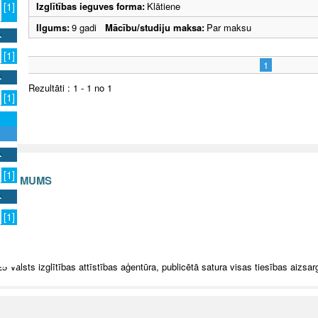
Izglītības ieguves forma:
Klātiene
[1]
Ilgums:
9 gadi
Mācību/studiju maksa:
Par maksu
[1]
1
Rezultāti : 1 - 1 no 1
[1]
[1]
S AR MUMS
v
[1]
5 Valsts izglītības attīstības aģentūra, publicētā satura visas tiesības aizsar