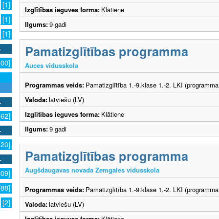
[1]
Izglītības ieguves forma:
Klātiene
[1]
Ilgums:
9 gadi
[1]
Pamatizglītības programma
100]
Auces vidusskola
Programmas veids:
Pamatizglītība 1.-9.klase 1.-2. LKI (programma
Valoda:
latviešu (LV)
Izglītības ieguves forma:
Klātiene
062]
Ilgums:
9 gadi
620]
Pamatizglītības programma
Augšdaugavas novada Zemgales vidusskola
009]
[88]
Programmas veids:
Pamatizglītība 1.-9.klase 1.-2. LKI (programma
[2]
Valoda:
latviešu (LV)
Izglītības ieguves forma:
Klātiene