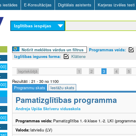
Skip
as iestādes
E-Konsultācijas
Digitālais asistents
Karjeras izvēles testi
to
main
Izglītības iespējas
content
Notīrīt meklētos vārdus un filtrus
Programmas veids:
Izglītības ieguves forma:
Klātiene
100]
Iepriekšējā
1
2
3
4
5
Rezultāti : 21 - 30 no 1100
100]
Programmu skats
Iestāžu skats
Pamatizglītības programma
Andreja Upīša Skrīveru vidusskola
100]
Programmas veids:
Pamatizglītība 1.-9.klase 1.-2. LKI (programma
Valoda:
latviešu (LV)
635]