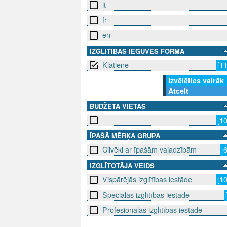
lt
fr
en
IZGLĪTĪBAS IEGUVES FORMA
Klātiene
[1
Izvēlēties vairāk
Atcelt
BUDŽETA VIETAS
[1
ĪPAŠĀ MĒRĶA GRUPA
Cilvēki ar īpašām vajadzībām
[
IZGLĪTOTĀJA VEIDS
Vispārējās izglītības iestāde
[1
Speciālās izglītības iestāde
Profesionālās izglītības iestāde