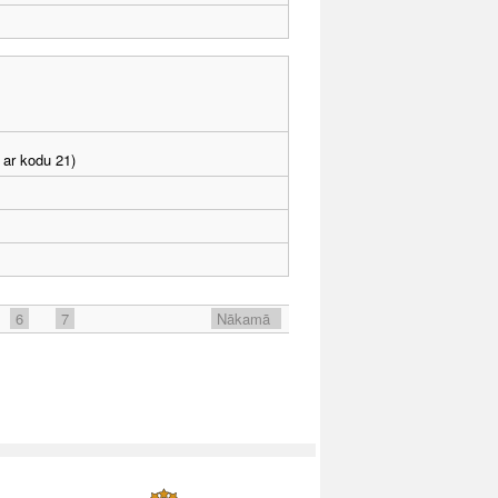
 ar kodu 21)
6
7
Nākamā