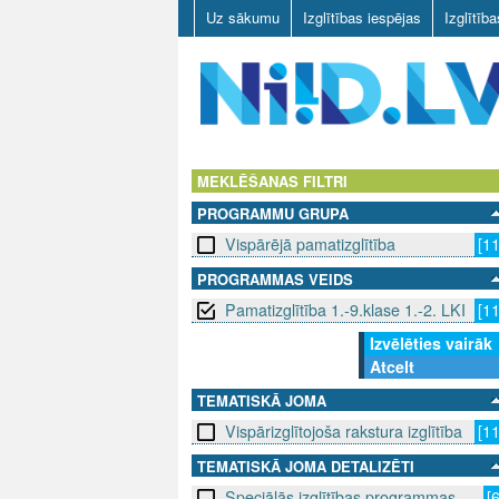
Uz sākumu
Izglītības iespējas
Izglītīb
N
I
MEKLĒŠANAS FILTRI
PROGRAMMU GRUPA
I
Vispārējā pamatizglītība
[1
D
PROGRAMMAS VEIDS
Pamatizglītība 1.-9.klase 1.-2. LKI
[1
.
Izvēlēties vairāk
L
Atcelt
V
TEMATISKĀ JOMA
Vispārizglītojoša rakstura izglītība
[1
TEMATISKĀ JOMA DETALIZĒTI
Speciālās izglītības programmas
[