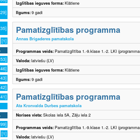
Izglītības ieguves forma:
Klātiene
429]
Ilgums:
9 gadi
Pamatizglītības programma
[35]
Annas Brigaderes pamatskola
[1]
Programmas veids:
Pamatizglītība 1.-9.klase 1.-2. LKI (programma
153]
Valoda:
latviešu (LV)
[46]
Izglītības ieguves forma:
Klātiene
[43]
Ilgums:
9 gadi
[42]
Pamatizglītības programma
[41]
Ata Kronvalda Durbes pamatskola
Norises vieta:
Skolas iela 5A, Zāļu iela 2
099]
Programmas veids:
Pamatizglītība 1.-9.klase 1.-2. LKI (programma
[1]
Valoda:
latviešu (LV)