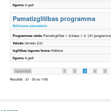
Ilgums:
9 gadi
Pamatizglītības programma
Baltinavas pamatskola
Programmas veids:
Pamatizglītība 1.-9.klase 1.-2. LKI (programma
Valoda:
latviešu (LV)
Izglītības ieguves forma:
Klātiene
Ilgums:
9 gadi
Iepriekšējā
1
2
3
4
5
Rezultāti : 21 - 30 no 1100