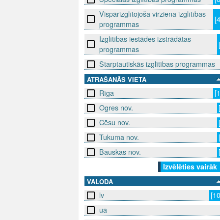
Vispārizglītojoša virziena izglītības
[
programmas
Izglītības iestādes izstrādātas
programmas
Starptautiskās izglītības programmas
ATRAŠANĀS VIETA
Rīga
[
Ogres nov.
Cēsu nov.
Tukuma nov.
Bauskas nov.
Izvēlēties vairāk
VALODA
lv
[1
ua