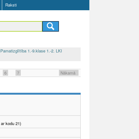
Raksti
Pamatizglītība 1.-9.klase 1.-2. LKI
6
7
Nākamā
 ar kodu 21)