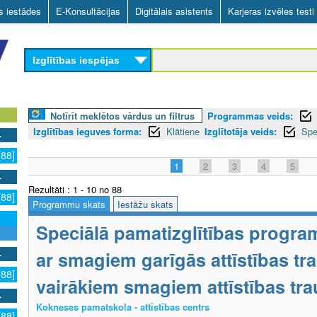
Skip
as iestādes
E-Konsultācijas
Digitālais asistents
Karjeras izvēles testi
to
main
Izglītības iespējas
content
Notīrīt meklētos vārdus un filtrus
Programmas veids:
Izglītības ieguves forma:
Klātiene
Izglītotāja veids:
Spe
[88]
1
2
3
4
5
Rezultāti : 1 - 10 no 88
[88]
Programmu skats
Iestāžu skats
Speciālā pamatizglītības progra
ar smagiem garīgās attīstības t
[88]
vairākiem smagiem attīstības tr
Kokneses pamatskola - attīstības centrs
[88]