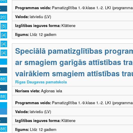
Programmas veids:
Pamatizglītība 1.-9.klase 1.-2. LKI (programma
Valoda:
latviešu (LV)
[20]
Izglītības ieguves forma:
Klātiene
[5]
Ilgums:
Līdz 12 gadiem
[4]
[4]
Speciālā pamatizglītības progra
[4]
ar smagiem garīgās attīstības t
vairākiem smagiem attīstības tr
[88]
Rīgas Daugavas pamatskola
Norises vieta:
Aglonas iela
[88]
Programmas veids:
Pamatizglītība 1.-9.klase 1.-2. LKI (programma
Valoda:
latviešu (LV)
Izglītības ieguves forma:
Klātiene
[88]
Ilgums:
Līdz 12 gadiem