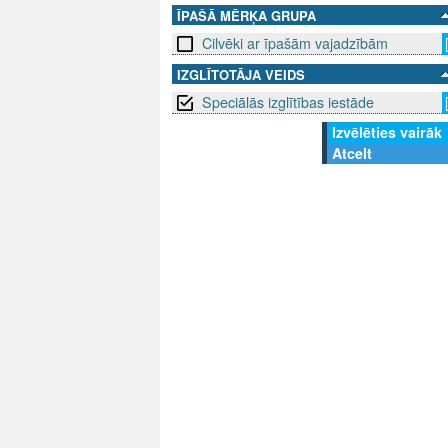
ĪPAŠĀ MĒRĶA GRUPA
Cilvēki ar īpašām vajadzībām
IZGLĪTOTĀJA VEIDS
Speciālās izglītības iestāde
Izvēlēties vairāk
Atcelt