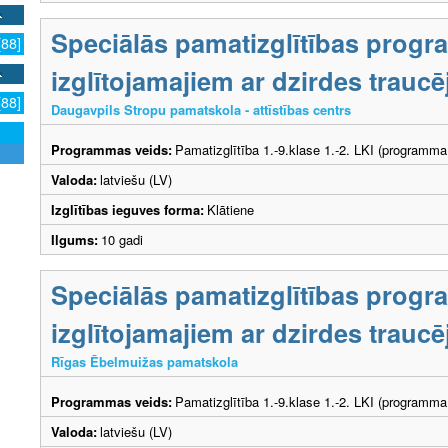
Speciālās pamatizglītības prog
[88]
izglītojamajiem ar dzirdes trau
[88]
Daugavpils Stropu pamatskola - attīstības centrs
Programmas veids:
Pamatizglītība 1.-9.klase 1.-2. LKI (programma
Valoda:
latviešu (LV)
Izglītības ieguves forma:
Klātiene
Ilgums:
10 gadi
Speciālās pamatizglītības prog
izglītojamajiem ar dzirdes trau
Rīgas Ēbelmuižas pamatskola
Programmas veids:
Pamatizglītība 1.-9.klase 1.-2. LKI (programma
Valoda:
latviešu (LV)