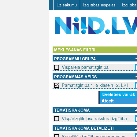
Uz sākumu
Izglītības iespējas
Izglītīb
N
I
MEKLĒŠANAS FILTRI
PROGRAMMU GRUPA
I
Vispārējā pamatizglītība
D
PROGRAMMAS VEIDS
Pamatizglītība 1.-9.klase 1.-2. LKI
.
Izvēlēties vairāk
L
Atcelt
V
TEMATISKĀ JOMA
Vispārizglītojoša rakstura izglītība
TEMATISKĀ JOMA DETALIZĒTI
Speciālās izglītības programmas