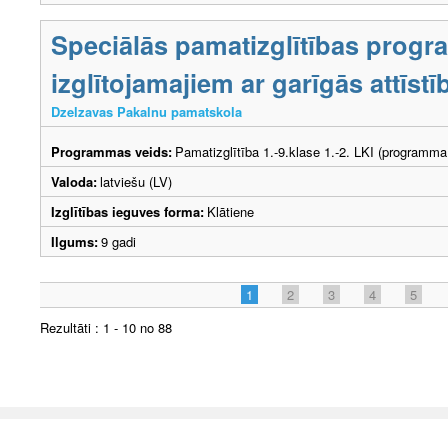
Speciālās pamatizglītības prog
izglītojamajiem ar garīgās attīs
Dzelzavas Pakalnu pamatskola
Programmas veids:
Pamatizglītība 1.-9.klase 1.-2. LKI (programma
Valoda:
latviešu (LV)
Izglītības ieguves forma:
Klātiene
Ilgums:
9 gadi
1
2
3
4
5
Rezultāti : 1 - 10 no 88