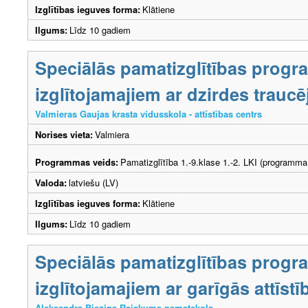
Izglītības ieguves forma:
Klātiene
Ilgums:
Līdz 10 gadiem
Speciālās pamatizglītības prog
izglītojamajiem ar dzirdes trau
Valmieras Gaujas krasta vidusskola - attīstības centrs
Norises vieta:
Valmiera
Programmas veids:
Pamatizglītība 1.-9.klase 1.-2. LKI (programma
Valoda:
latviešu (LV)
Izglītības ieguves forma:
Klātiene
Ilgums:
Līdz 10 gadiem
Speciālās pamatizglītības prog
izglītojamajiem ar garīgās attīs
Aleksandra Bieziņa Raiskuma pamatskola