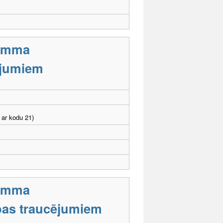
ramma
cējumiem
 ar kodu 21)
ramma
tības traucējumiem