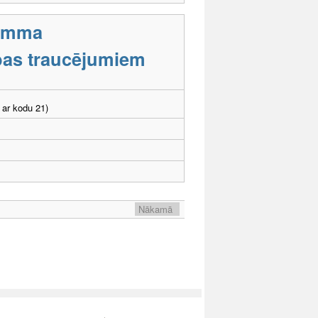
ramma
tības traucējumiem
 ar kodu 21)
Nākamā