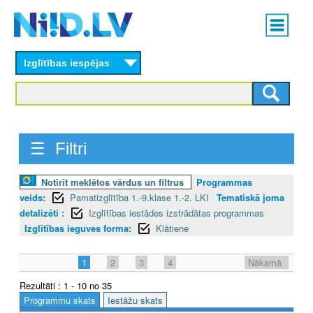
Skip
Main
to
menu
N
main
content
Izglītības iespējas
I
I
D
☰ Filtri
.
L
Notīrīt meklētos vārdus un filtrus
Programmas
veids:
Pamatizglītība 1.-9.klase 1.-2. LKI
Tematiskā joma
V
detalizēti :
Izglītības iestādes izstrādātas programmas
Izglītības ieguves forma:
Klātiene
1
2
3
4
Nākamā
Rezultāti : 1 - 10 no 35
Programmu skats
Iestāžu skats