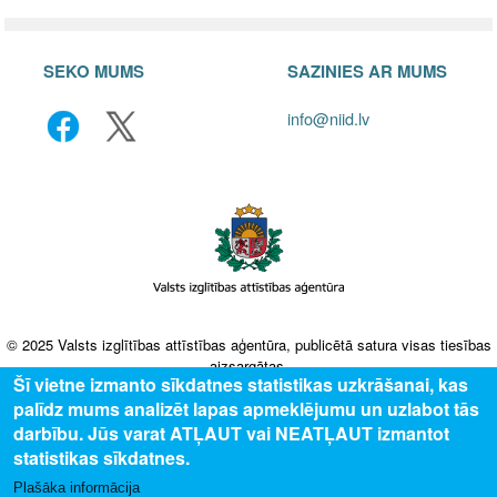
SEKO MUMS
SAZINIES AR MUMS
info@niid.lv
© 2025 Valsts izglītības attīstības aģentūra, publicētā satura visas tiesības
aizsargātas.
Šī vietne izmanto sīkdatnes statistikas uzkrāšanai, kas
palīdz mums analizēt lapas apmeklējumu un uzlabot tās
darbību. Jūs varat ATĻAUT vai NEATĻAUT izmantot
statistikas sīkdatnes.
Plašāka informācija