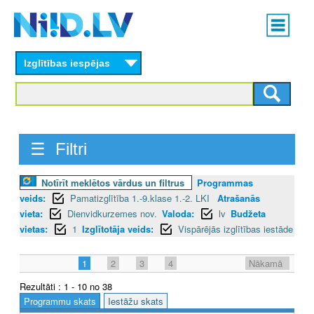
Skip
Main
to
menu
N
main
content
Izglītības iespējas
I
I
D
☰ Filtri
.
L
Notīrīt meklētos vārdus un filtrus
Programmas
veids:
Pamatizglītība 1.-9.klase 1.-2. LKI
Atrašanās
V
vieta:
Dienvidkurzemes nov.
Valoda:
lv
Budžeta
vietas:
1
Izglītotāja veids:
Vispārējās izglītības iestāde
1
2
3
4
Nākamā
Rezultāti : 1 - 10 no 38
Programmu skats
Iestāžu skats