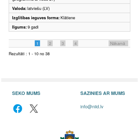
Valoda:
latviešu (LV)
Izglītības ieguves forma:
Klātiene
Ilgums:
9 gadi
1
2
3
4
Nākamā
Rezultāti : 1 - 10 no 38
SEKO MUMS
SAZINIES AR MUMS
info@niid.lv