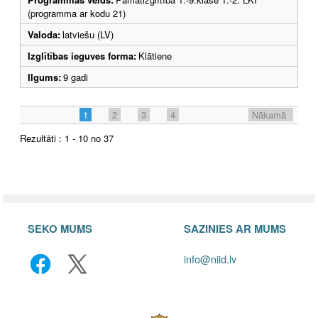
(programma ar kodu 21)
Valoda:
latviešu (LV)
Izglītības ieguves forma:
Klātiene
Ilgums:
9 gadi
1
2
3
4
Nākamā
Rezultāti : 1 - 10 no 37
SEKO MUMS
SAZINIES AR MUMS
info@niid.lv