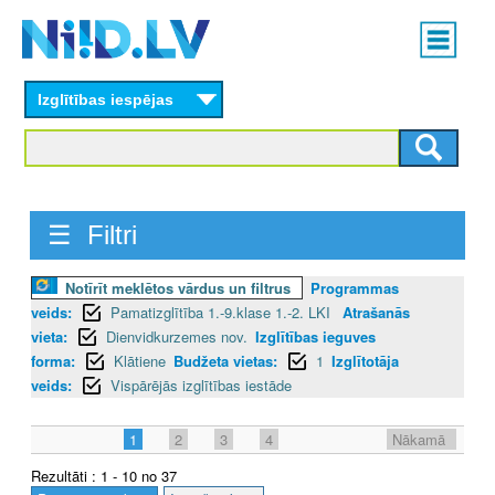
Skip
Main
to
menu
N
main
content
Izglītības iespējas
I
I
D
☰ Filtri
.
L
Notīrīt meklētos vārdus un filtrus
Programmas
veids:
Pamatizglītība 1.-9.klase 1.-2. LKI
Atrašanās
V
vieta:
Dienvidkurzemes nov.
Izglītības ieguves
forma:
Klātiene
Budžeta vietas:
1
Izglītotāja
veids:
Vispārējās izglītības iestāde
1
2
3
4
Nākamā
Rezultāti : 1 - 10 no 37