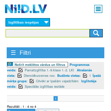
Skip
Main
to
menu
N
main
content
Izglītības iespējas
I
I
D
☰ Filtri
.
L
Notīrīt meklētos vārdus un filtrus
Programmas
veids:
Pamatizglītība 1.-9.klase 1.-2. LKI
Atrašanās
V
vieta:
Dienvidkurzemes nov.
Budžeta vietas:
1
Īpašā
mērķa grupa:
Cilvēki ar īpašām vajadzībām
Izglītotāja
veids:
Speciālās izglītības iestāde
1
Rezultāti : 1 - 4 no 4