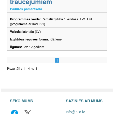
traucējumiem
Padures pamatskola
Programmas veids:
Pamatizglītība 1.-9.klase 1.-2. LKI
(programma ar kodu 21)
Valoda:
latviešu (LV)
Izglītības ieguves forma:
Klātiene
Ilgums:
līdz 12 gadiem
1
Rezultāti : 1 - 4 no 4
SEKO MUMS
SAZINIES AR MUMS
info@niid.lv