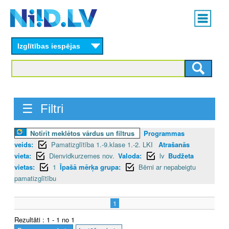
Skip
Main
to
menu
N
main
content
Izglītības iespējas
I
I
D
☰ Filtri
.
L
Notīrīt meklētos vārdus un filtrus
Programmas
veids:
Pamatizglītība 1.-9.klase 1.-2. LKI
Atrašanās
V
vieta:
Dienvidkurzemes nov.
Valoda:
lv
Budžeta
vietas:
1
Īpašā mērķa grupa:
Bērni ar nepabeigtu
pamatizglītību
1
Rezultāti : 1 - 1 no 1