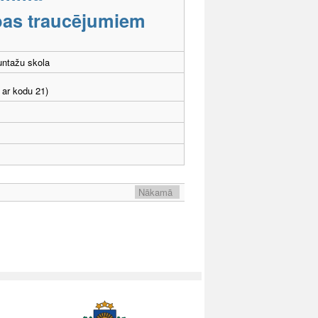
tības traucējumiem
untažu skola
 ar kodu 21)
Nākamā