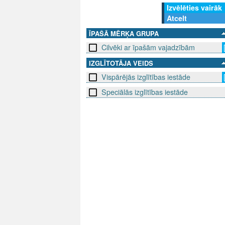
Izvēlēties vairāk
Atcelt
ĪPAŠĀ MĒRĶA GRUPA
Cilvēki ar īpašām vajadzībām
IZGLĪTOTĀJA VEIDS
Vispārējās izglītības iestāde
Speciālās izglītības iestāde