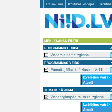
Uz sākumu
Izglītības iespējas
Izglītīb
N
I
MEKLĒŠANAS FILTRI
PROGRAMMU GRUPA
I
Vispārējā pamatizglītība
D
PROGRAMMAS VEIDS
Pamatizglītība 1.-9.klase 1.-2. LKI
.
Izvēlēties vairāk
L
Atcelt
V
TEMATISKĀ JOMA
Vispārizglītojoša rakstura izglītība
Izvēlēties vairāk
Atcelt