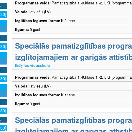
Programmas veids:
Pamatizglītība 1.-9.klase 1.-2. LKI (programma
Valoda:
latviešu (LV)
[30]
Izglītības ieguves forma:
Klātiene
Ilgums:
9 gadi
Speciālās pamatizglītības prog
[30]
izglītojamajiem ar garīgās attīs
Ikšķiles vidusskola
Programmas veids:
Pamatizglītība 1.-9.klase 1.-2. LKI (programma
[30]
Valoda:
latviešu (LV)
Izglītības ieguves forma:
Klātiene
Ilgums:
9 gadi
[30]
Speciālās pamatizglītības prog
[30]
izglītojamajiem ar garīgās attīs