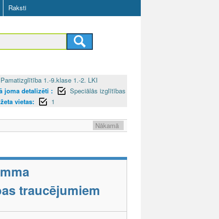
Raksti
Pamatizglītība 1.-9.klase 1.-2. LKI
 joma detalizēti :
Speciālās izglītības
žeta vietas:
1
Nākamā
ramma
tības traucējumiem