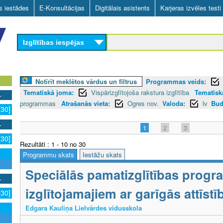
Skip
as iestādes
E-Konsultācijas
Digitālais asistents
Karjeras izvēles testi
to
main
Izglītības iespējas
content
Notīrīt meklētos vārdus un filtrus
Programmas veids:
Tematiskā joma:
Vispārizglītojoša rakstura izglītība
Tematiskā
programmas
Atrašanās vieta:
Ogres nov.
Valoda:
lv
Bud
[30]
1
2
3
[30]
Rezultāti : 1 - 10 no 30
Programmu skats
Iestāžu skats
Speciālās pamatizglītības prog
izglītojamajiem ar garīgās attīs
[30]
Edgara Kauliņa Lielvārdes vidusskola