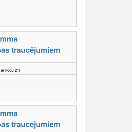
ramma
tības traucējumiem
 ar kodu 21)
ramma
tības traucējumiem