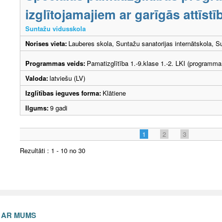
izglītojamajiem ar garīgās attīs
Suntažu vidusskola
Norises vieta:
Lauberes skola, Suntažu sanatorijas internātskola, S
Programmas veids:
Pamatizglītība 1.-9.klase 1.-2. LKI (programma
Valoda:
latviešu (LV)
Izglītības ieguves forma:
Klātiene
Ilgums:
9 gadi
1
2
3
Rezultāti : 1 - 10 no 30
S AR MUMS