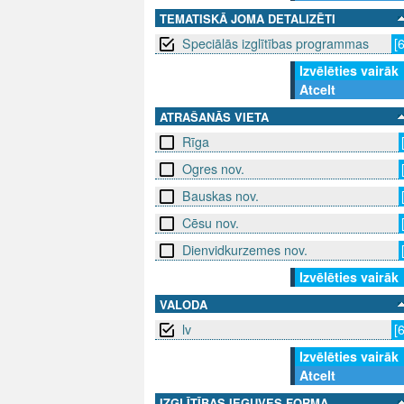
TEMATISKĀ JOMA DETALIZĒTI
Speciālās izglītības programmas
[
Izvēlēties vairāk
Atcelt
ATRAŠANĀS VIETA
Rīga
Ogres nov.
Bauskas nov.
Cēsu nov.
Dienvidkurzemes nov.
Izvēlēties vairāk
VALODA
lv
[
Izvēlēties vairāk
Atcelt
IZGLĪTĪBAS IEGUVES FORMA