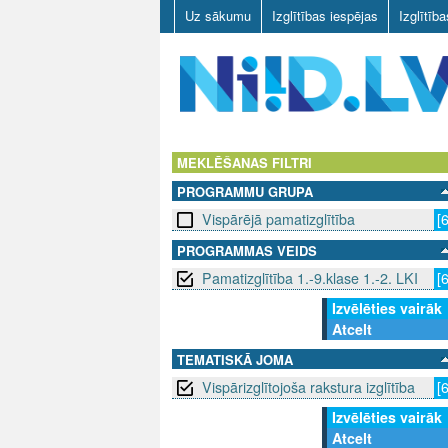
Uz sākumu
Izglītības iespējas
Izglītīb
N
I
MEKLĒŠANAS FILTRI
PROGRAMMU GRUPA
I
Vispārējā pamatizglītība
[
D
PROGRAMMAS VEIDS
Pamatizglītība 1.-9.klase 1.-2. LKI
[
.
Izvēlēties vairāk
L
Atcelt
V
TEMATISKĀ JOMA
Vispārizglītojoša rakstura izglītība
[
Izvēlēties vairāk
Atcelt