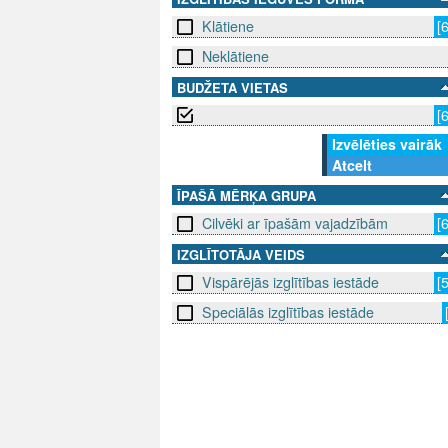
Klātiene
[
Neklātiene
BUDŽETA VIETAS
[
Izvēlēties vairāk
Atcelt
ĪPAŠĀ MĒRĶA GRUPA
Cilvēki ar īpašām vajadzībām
[
IZGLĪTOTĀJA VEIDS
Vispārējās izglītības iestāde
[
Speciālās izglītības iestāde