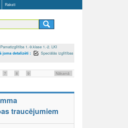
Raksti
Pamatizglītība 1.-9.klase 1.-2. LKI
 joma detalizēti :
Speciālās izglītības
7
8
9
Nākamā
ramma
tības traucējumiem