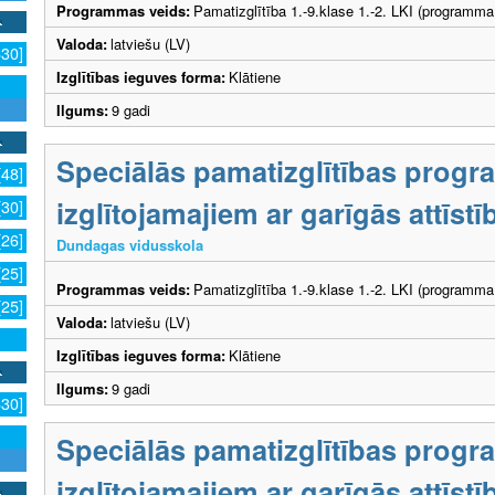
Programmas veids:
Pamatizglītība 1.-9.klase 1.-2. LKI (programma
Valoda:
latviešu (LV)
630]
Izglītības ieguves forma:
Klātiene
Ilgums:
9 gadi
Speciālās pamatizglītības prog
[48]
izglītojamajiem ar garīgās attīs
[30]
[26]
Dundagas vidusskola
[25]
Programmas veids:
Pamatizglītība 1.-9.klase 1.-2. LKI (programma
[25]
Valoda:
latviešu (LV)
Izglītības ieguves forma:
Klātiene
Ilgums:
9 gadi
630]
Speciālās pamatizglītības prog
izglītojamajiem ar garīgās attīs