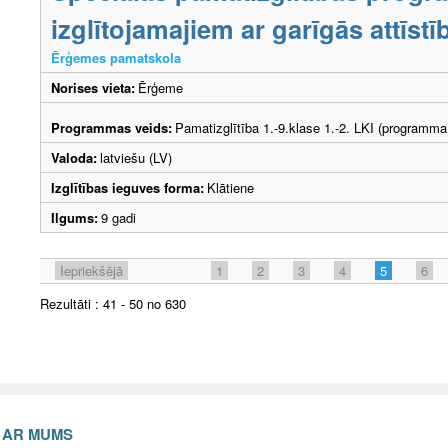
izglītojamajiem ar garīgās attīs
Ērģemes pamatskola
Norises vieta:
Ērģeme
Programmas veids:
Pamatizglītība 1.-9.klase 1.-2. LKI (programma
Valoda:
latviešu (LV)
Izglītības ieguves forma:
Klātiene
Ilgums:
9 gadi
Iepriekšējā
1
2
3
4
5
6
Rezultāti : 41 - 50 no 630
S AR MUMS