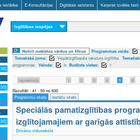
Skip
as iestādes
E-Konsultācijas
Digitālais asistents
Karjeras izvēles testi
to
main
Izglītības iespējas
content
Notīrīt meklētos vārdus un filtrus
Programmas veids:
Tematiskā joma:
Vispārizglītojoša rakstura izglītība
Tematiskā
programmas
Valoda:
lv
Budžeta vietas:
1
630]
Iepriekšējā
1
2
3
4
5
6
630]
Rezultāti : 41 - 50 no 630
Programmu skats
Iestāžu skats
Speciālās pamatizglītības prog
izglītojamajiem ar garīgās attīs
630]
Dricānu vidusskola