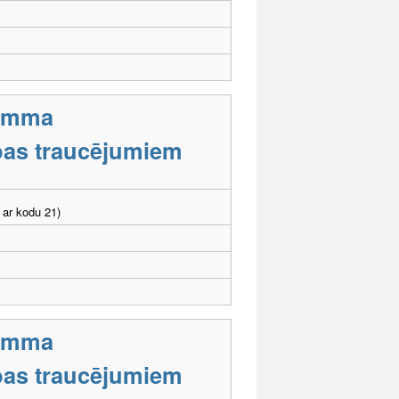
ramma
tības traucējumiem
 ar kodu 21)
ramma
tības traucējumiem