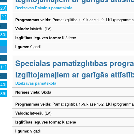
Dzelzavas Pakalnu pamatskola
629]
[1]
Programmas veids:
Pamatizglītība 1.-9.klase 1.-2. LKI (programma
Valoda:
latviešu (LV)
630]
Izglītības ieguves forma:
Klātiene
Ilgums:
9 gadi
Speciālās pamatizglītības prog
611]
izglītojamajiem ar garīgās attīs
Dzelzavas pamatskola
540]
Norises vieta:
Skola
[89]
Programmas veids:
Pamatizglītība 1.-9.klase 1.-2. LKI (programma
Valoda:
latviešu (LV)
Izglītības ieguves forma:
Klātiene
Ilgums:
9 gadi