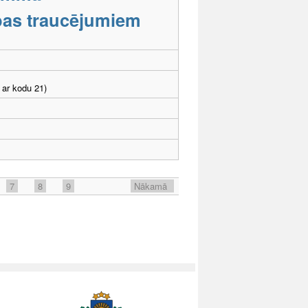
tības traucējumiem
 ar kodu 21)
7
8
9
Nākamā