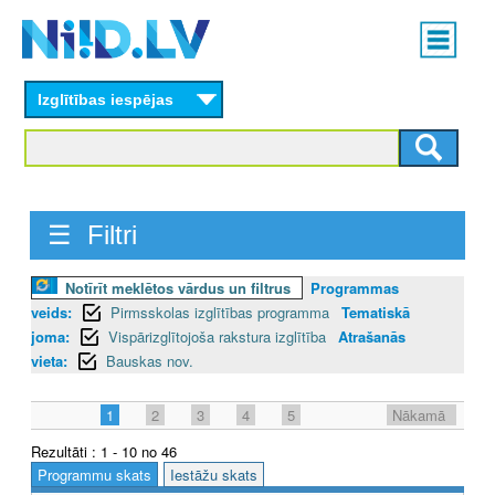
Skip
Main
to
menu
N
main
content
Izglītības iespējas
I
I
D
☰ Filtri
.
L
Notīrīt meklētos vārdus un filtrus
Programmas
veids:
Pirmsskolas izglītības programma
Tematiskā
V
joma:
Vispārizglītojoša rakstura izglītība
Atrašanās
vieta:
Bauskas nov.
1
2
3
4
5
Nākamā
Rezultāti : 1 - 10 no 46
Programmu skats
Iestāžu skats