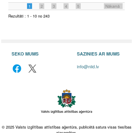
1
2
3
4
5
Nākamā
Rezultāti : 1 - 10 no 243
SEKO MUMS
SAZINIES AR MUMS
info@niid.lv
© 2025 Valsts izglītības attīstības aģentūra, publicētā satura visas tiesības
aizsargātas.