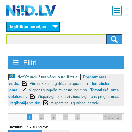
Skip
Main
to
menu
N
main
content
Izglītības iespējas
I
I
D
☰ Filtri
.
L
Notīrīt meklētos vārdus un filtrus
Programmas
veids:
Pirmsskolas izglītības programma
Tematiskā
V
joma:
Vispārizglītojoša rakstura izglītība
Tematiskā joma
detalizēti :
Vispārizglītojoša virziena izglītības programmas
Izglītotāja veids:
Vispārējās izglītības iestāde
1
2
3
4
5
Nākamā
Rezultāti : 1 - 10 no 243