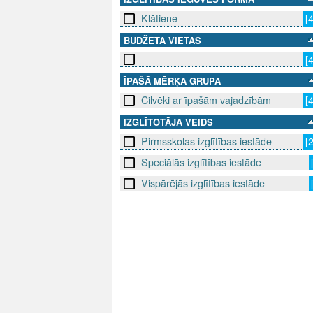
Klātiene
[
BUDŽETA VIETAS
[
ĪPAŠĀ MĒRĶA GRUPA
Cilvēki ar īpašām vajadzībām
[
IZGLĪTOTĀJA VEIDS
Pirmsskolas izglītības iestāde
[
Speciālās izglītības iestāde
Vispārējās izglītības iestāde