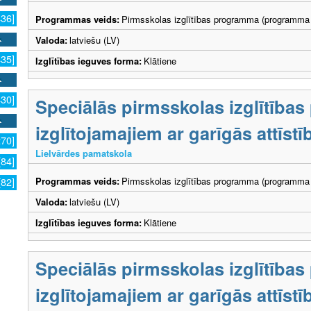
436]
Programmas veids:
Pirmsskolas izglītības programma (programma 
Valoda:
latviešu (LV)
435]
Izglītības ieguves forma:
Klātiene
430]
Speciālās pirmsskolas izglītība
izglītojamajiem ar garīgās attīs
270]
Lielvārdes pamatskola
[84]
Programmas veids:
Pirmsskolas izglītības programma (programma 
[82]
Valoda:
latviešu (LV)
Izglītības ieguves forma:
Klātiene
Speciālās pirmsskolas izglītība
izglītojamajiem ar garīgās attīs