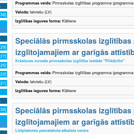
Programmas veids:
Pirmsskolas izglītības programma (programma 
Valoda:
latviešu (LV)
436]
Izglītības ieguves forma:
Klātiene
Speciālās pirmsskolas izglītība
[29]
izglītojamajiem ar garīgās attīs
[27]
Krāslavas novada pirmsskolas izglītība iestāde "Pīlādzītis"
[25]
Programmas veids:
Pirmsskolas izglītības programma (programma 
[23]
Valoda:
latviešu (LV)
[21]
Izglītības ieguves forma:
Klātiene
Speciālās pirmsskolas izglītība
436]
izglītojamajiem ar garīgās attīs
Lielplatones pamatskola-atbalsta centrs