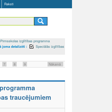
Raksti
Pirmsskolas izglītības programma
 joma detalizēti :
Speciālās izglītības
7
8
9
Nākamā
s programma
tības traucējumiem