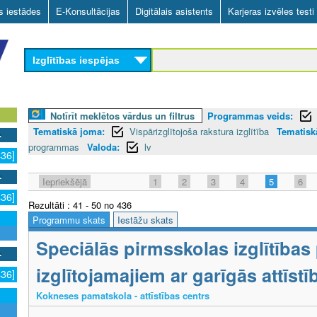
Skip
as iestādes
E-Konsultācijas
Digitālais asistents
Karjeras izvēles testi
to
main
Izglītības iespējas
content
Notīrīt meklētos vārdus un filtrus
Programmas veids:
Tematiskā joma:
Vispārizglītojoša rakstura izglītība
Tematiskā
programmas
Valoda:
lv
436]
Iepriekšējā
1
2
3
4
5
6
436]
Rezultāti : 41 - 50 no 436
Programmu skats
Iestāžu skats
Speciālās pirmsskolas izglītība
izglītojamajiem ar garīgās attīs
436]
Kokneses pamatskola - attīstības centrs