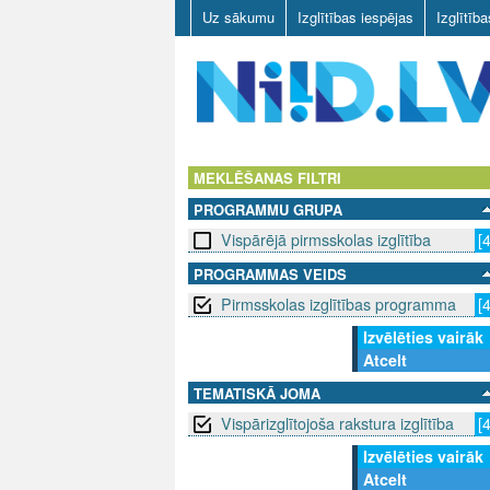
Uz sākumu
Izglītības iespējas
Izglītīb
N
I
MEKLĒŠANAS FILTRI
PROGRAMMU GRUPA
I
Vispārējā pirmsskolas izglītība
[
D
PROGRAMMAS VEIDS
Pirmsskolas izglītības programma
[
.
Izvēlēties vairāk
L
Atcelt
V
TEMATISKĀ JOMA
Vispārizglītojoša rakstura izglītība
[
Izvēlēties vairāk
Atcelt