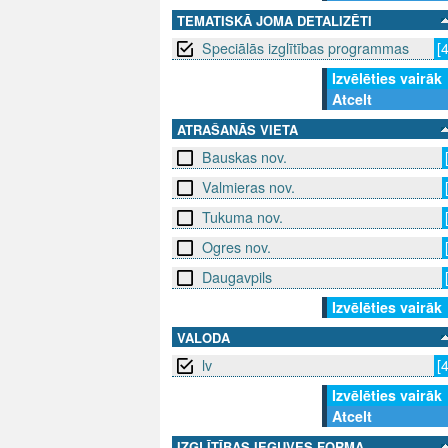
TEMATISKĀ JOMA DETALIZĒTI
Speciālās izglītības programmas
[
Izvēlēties vairāk
Atcelt
ATRAŠANĀS VIETA
Bauskas nov.
Valmieras nov.
Tukuma nov.
Ogres nov.
Daugavpils
Izvēlēties vairāk
VALODA
lv
[
Izvēlēties vairāk
Atcelt
IZGLĪTĪBAS IEGUVES FORMA