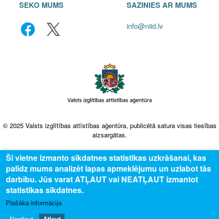
SEKO MUMS
SAZINIES AR MUMS
info@niid.lv
© 2025 Valsts izglītības attīstības aģentūra, publicētā satura visas tiesības
aizsargātas.
Šī vietne izmanto sīkdatnes statistikas uzkrāšanai, kas
palīdz mums analizēt lapas apmeklējumu un uzlabot tās
darbību. Jūs varat ATĻAUT vai NEATĻAUT izmantot
statistikas sīkdatnes.
Plašāka informācija