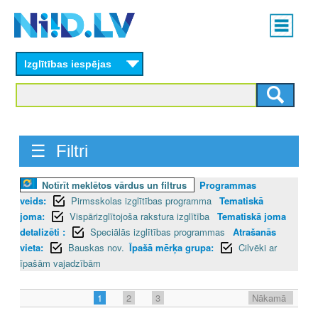
Skip
Main
to
menu
N
main
content
Izglītības iespējas
I
I
D
☰ Filtri
.
L
Notīrīt meklētos vārdus un filtrus
Programmas
veids:
Pirmsskolas izglītības programma
Tematiskā
V
joma:
Vispārizglītojoša rakstura izglītība
Tematiskā joma
detalizēti :
Speciālās izglītības programmas
Atrašanās
vieta:
Bauskas nov.
Īpašā mērķa grupa:
Cilvēki ar
īpašām vajadzībām
1
2
3
Nākamā