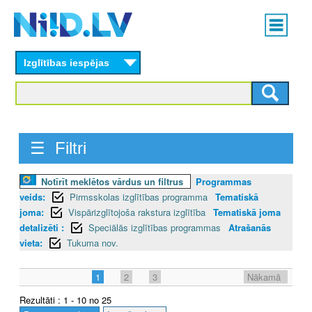
Skip
Main
to
menu
N
main
content
Izglītības iespējas
I
I
D
☰ Filtri
.
L
Notīrīt meklētos vārdus un filtrus
Programmas
veids:
Pirmsskolas izglītības programma
Tematiskā
V
joma:
Vispārizglītojoša rakstura izglītība
Tematiskā joma
detalizēti :
Speciālās izglītības programmas
Atrašanās
vieta:
Tukuma nov.
1
2
3
Nākamā
Rezultāti : 1 - 10 no 25