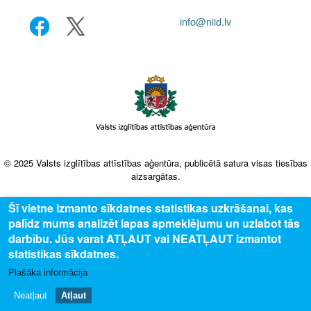
info@niid.lv
© 2025 Valsts izglītības attīstības aģentūra, publicētā satura visas tiesības
aizsargātas.
Šī vietne izmanto sīkdatnes statistikas uzkrāšanai, kas
palīdz mums analizēt lapas apmeklējumu un uzlabot tās
darbību. Jūs varat ATĻAUT vai NEATĻAUT izmantot
statistikas sīkdatnes.
Plašāka informācija
Neatļaut
Atļaut