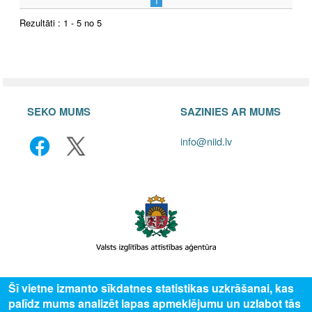
1
Rezultāti : 1 - 5 no 5
SEKO MUMS
SAZINIES AR MUMS
info@niid.lv
© 2025 Valsts izglītības attīstības aģentūra, publicētā satura visas tiesības
Šī vietne izmanto sīkdatnes statistikas uzkrāšanai, kas
aizsargātas.
palīdz mums analizēt lapas apmeklējumu un uzlabot tās