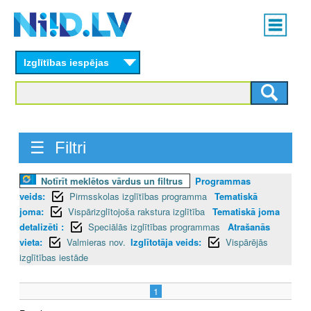
Skip
Main
to
menu
N
main
content
Izglītības iespējas
I
I
D
☰ Filtri
.
L
Notīrīt meklētos vārdus un filtrus
Programmas
veids:
Pirmsskolas izglītības programma
Tematiskā
V
joma:
Vispārizglītojoša rakstura izglītība
Tematiskā joma
detalizēti :
Speciālās izglītības programmas
Atrašanās
vieta:
Valmieras nov.
Izglītotāja veids:
Vispārējās
izglītības iestāde
1