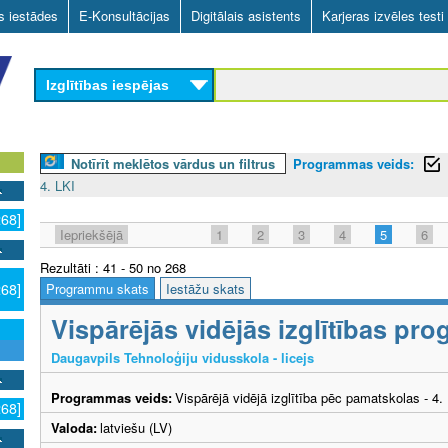
Skip
as iestādes
E-Konsultācijas
Digitālais asistents
Karjeras izvēles testi
to
main
Izglītības iespējas
content
Notīrīt meklētos vārdus un filtrus
Programmas veids:
4. LKI
268]
Iepriekšējā
1
2
3
4
5
6
Rezultāti : 41 - 50 no 268
Programmu skats
Iestāžu skats
268]
Vispārējās vidējās izglītības p
Daugavpils Tehnoloģiju vidusskola - licejs
Programmas veids:
Vispārējā vidējā izglītība pēc pamatskolas - 4
268]
Valoda:
latviešu (LV)