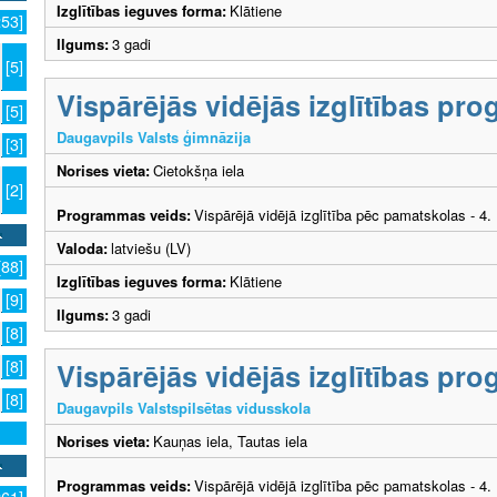
Izglītības ieguves forma:
Klātiene
253]
Ilgums:
3 gadi
[5]
Vispārējās vidējās izglītības p
[5]
Daugavpils Valsts ģimnāzija
[3]
Norises vieta:
Cietokšņa iela
[2]
Programmas veids:
Vispārējā vidējā izglītība pēc pamatskolas - 4
Valoda:
latviešu (LV)
[88]
Izglītības ieguves forma:
Klātiene
[9]
Ilgums:
3 gadi
[8]
Vispārējās vidējās izglītības p
[8]
[8]
Daugavpils Valstspilsētas vidusskola
Norises vieta:
Kauņas iela, Tautas iela
Programmas veids:
Vispārējā vidējā izglītība pēc pamatskolas - 4