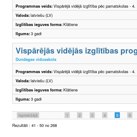
Programmas veids:
Vispārējā vidējā izglītība pēc pamatskolas - 4
Valoda:
latviešu (LV)
Izglītības ieguves forma:
Klātiene
Ilgums:
3 gadi
Vispārējās vidējās izglītības p
Dundagas vidusskola
Programmas veids:
Vispārējā vidējā izglītība pēc pamatskolas - 4
Valoda:
latviešu (LV)
Izglītības ieguves forma:
Klātiene
Ilgums:
3 gadi
Iepriekšējā
1
2
3
4
5
6
Rezultāti : 41 - 50 no 268