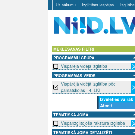
Uz sākumu
Izglītības iespējas
Izglītīb
N
I
MEKLĒŠANAS FILTRI
PROGRAMMU GRUPA
I
Vispārējā vidējā izglītība
[
D
PROGRAMMAS VEIDS
Vispārējā vidējā izglītība pēc
.
[
pamatskolas - 4. LKI
L
Izvēlēties vairāk
Atcelt
V
TEMATISKĀ JOMA
Vispārizglītojoša rakstura izglītība
[
TEMATISKĀ JOMA DETALIZĒTI