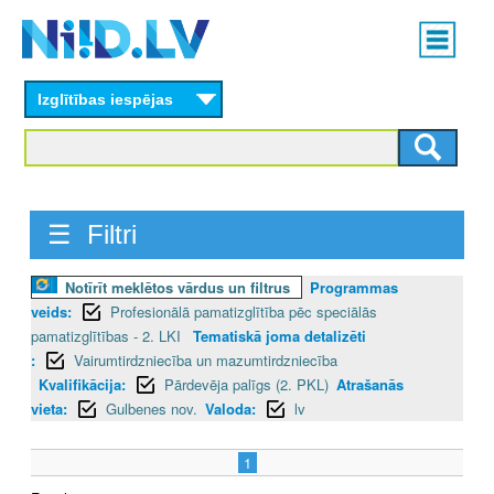
Skip
Main
to
menu
N
main
content
Izglītības iespējas
I
I
D
☰ Filtri
.
L
Notīrīt meklētos vārdus un filtrus
Programmas
veids:
Profesionālā pamatizglītība pēc speciālās
V
pamatizglītības - 2. LKI
Tematiskā joma detalizēti
:
Vairumtirdzniecība un mazumtirdzniecība
Kvalifikācija:
Pārdevēja palīgs (2. PKL)
Atrašanās
vieta:
Gulbenes nov.
Valoda:
lv
1