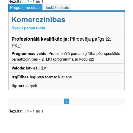
Rezultāti : 1 - 1 no 1
Programmu skats
Iestāžu skats
Komerczinības
Sveķu pamatskola
Profesionālā kvalifikācija:
Pārdevēja palīgs (2.
PKL)
Programmas veids:
Profesionālā pamatizglītība pēc speciālās
pamatizglītības - 2. LKI (programma ar kodu 22)
Valoda:
latviešu (LV)
Izglītības ieguves forma:
Klātiene
Ilgums:
3 gadi
1
Rezultāti : 1 - 1 no 1