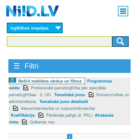
Skip
Main
to
menu
N
main
content
Izglītības iespējas
I
I
D
☰ Filtri
.
L
Notīrīt meklētos vārdus un filtrus
Programmas
veids:
Profesionālā pamatizglītība pēc speciālās
V
pamatizglītības - 2. LKI
Tematiskā joma:
Komerczinības un
administrēšana
Tematiskā joma detalizēti
:
Vairumtirdzniecība un mazumtirdzniecība
Kvalifikācija:
Pārdevēja palīgs (2. PKL)
Atrašanās
vieta:
Gulbenes nov.
1