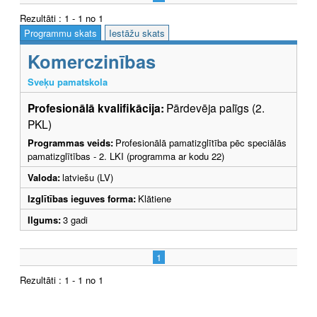
Rezultāti : 1 - 1 no 1
Programmu skats
Iestāžu skats
Komerczinības
Sveķu pamatskola
Profesionālā kvalifikācija:
Pārdevēja palīgs (2.
PKL)
Programmas veids:
Profesionālā pamatizglītība pēc speciālās
pamatizglītības - 2. LKI (programma ar kodu 22)
Valoda:
latviešu (LV)
Izglītības ieguves forma:
Klātiene
Ilgums:
3 gadi
1
Rezultāti : 1 - 1 no 1