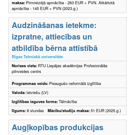
maksa:
Pirmreizējā apmācība - 263 EUR + PVN. Atkārtotā
apmācība - 145 EUR + PVN (2023.g.)
Audzināšanas ietekme:
izpratne, attiecības un
atbildība bērna attīstībā
Rīgas Tehniskā universitāte
Norises vieta:
RTU Liepājas akadēmijas Profesionālās
pilnveides centrs
Programmas veids:
Pieaugušo neformālā izglītība
Valoda:
latviešu (LV)
Izglītības ieguves forma:
Tālmācība
Ilgums:
8 stundas
Mācību/studiju maksa:
51 EUR (2025.g.)
Augļkopības produkcijas