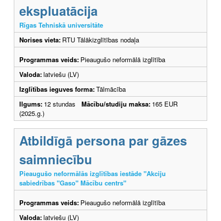
ekspluatācija
Rīgas Tehniskā universitāte
Norises vieta:
RTU Tālākizglītības nodaļa
Programmas veids:
Pieaugušo neformālā izglītība
Valoda:
latviešu (LV)
Izglītības ieguves forma:
Tālmācība
Ilgums:
12 stundas
Mācību/studiju maksa:
165 EUR
(2025.g.)
Atbildīgā persona par gāzes
saimniecību
Pieaugušo neformālās izglītības iestāde "Akciju
sabiedrības "Gaso" Mācību centrs"
Programmas veids:
Pieaugušo neformālā izglītība
Valoda:
latviešu (LV)