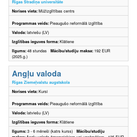
Rīgas Stradiņa universitāte
Norises vieta:
Mūžizglītības centrs
Programmas veids:
Pieaugušo neformālā izglītība
Valoda:
latviešu (LV)
Izglītības ieguves forma:
Klātiene
Ilgums:
48 stundas
Mācību/studiju maksa:
192 EUR
(2025.g.)
Angļu valoda
Rīgas Ziemeļvalstu augstskola
Norises vieta:
Kursi
Programmas veids:
Pieaugušo neformālā izglītība
Valoda:
latviešu (LV)
Izglītības ieguves forma:
Klātiene
Ilgums:
3 - 6 mēneši (katrs kurss)
Mācību/studiju
maksa:
Angļu valoda ārzemniekiem vai uzņēmējiem - 135 EUR