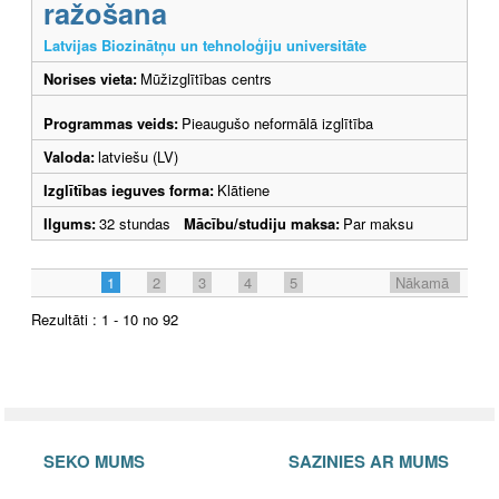
ražošana
Latvijas Biozinātņu un tehnoloģiju universitāte
Norises vieta:
Mūžizglītības centrs
Programmas veids:
Pieaugušo neformālā izglītība
Valoda:
latviešu (LV)
Izglītības ieguves forma:
Klātiene
Ilgums:
32 stundas
Mācību/studiju maksa:
Par maksu
1
2
3
4
5
Nākamā
Rezultāti : 1 - 10 no 92
SEKO MUMS
SAZINIES AR MUMS