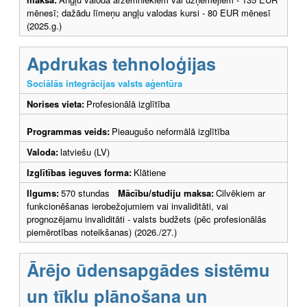
mēnesī; dažādu līmeņu angļu valodas kursi - 80 EUR mēnesī
(2025.g.)
Apdrukas tehnoloģijas
Sociālās integrācijas valsts aģentūra
Norises vieta:
Profesionālā izglītība
Programmas veids:
Pieaugušo neformālā izglītība
Valoda:
latviešu (LV)
Izglītības ieguves forma:
Klātiene
Ilgums:
570 stundas
Mācību/studiju maksa:
Cilvēkiem ar
funkcionēšanas ierobežojumiem vai invaliditāti, vai
prognozējamu invaliditāti - valsts budžets (pēc profesionālās
piemērotības noteikšanas) (2026./27.)
Ārējo ūdensapgādes sistēmu
un tīklu plānošana un