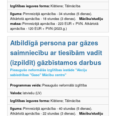
Izglītības ieguves forma:
Klātiene; Tālmācība
Ilgums:
Pirmreizējā apmācība - 34 stundas (5 dienas).
Atkārtotā apmācība - 18 stundas (3 dienas).
Mācību/studiju
maksa:
Pirmreizējā apmācība - 223 EUR + PVN. Atkārtotā
apmācība - 120 EUR + PVN (2023.g.)
Atbildīgā persona par gāzes
saimniecību ar tiesībām vadīt
(izpildīt) gāzbīstamos darbus
Pieaugušo neformālās izglītības iestāde "Akciju
sabiedrības "Gaso" Mācību centrs"
Programmas veids:
Pieaugušo neformālā izglītība
Valoda:
latviešu (LV)
Izglītības ieguves forma:
Klātiene; Tālmācība
Ilgums:
Pirmreizējā apmācība - 40 stundas (5 dienas).
Atkārtotā apmācība - 22 stundas (3 dienas).
Mācību/studiju