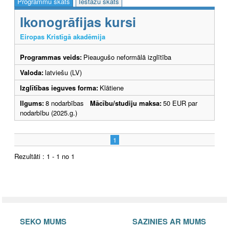
Programmu skats
Iestāžu skats
Ikonogrāfijas kursi
Eiropas Kristīgā akadēmija
Programmas veids:
Pieaugušo neformālā izglītība
Valoda:
latviešu (LV)
Izglītības ieguves forma:
Klātiene
Ilgums:
8 nodarbības
Mācību/studiju maksa:
50 EUR par
nodarbību (2025.g.)
1
Rezultāti : 1 - 1 no 1
SEKO MUMS
SAZINIES AR MUMS