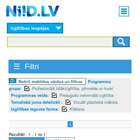
Skip
Main
to
menu
N
main
content
Izglītības iespējas
I
I
D
☰ Filtri
.
L
Notīrīt meklētos vārdus un filtrus
Programmu
grupa:
Profesionālā tālākizglītība, pilnveide un kursi
V
Programmas veids:
Pieaugušo neformālā izglītība
Tematiskā joma detalizēti :
Vizuāli plastiskā māksla
Izglītības ieguves forma:
Klātiene
1
Rezultāti : 1 - 1 no 1