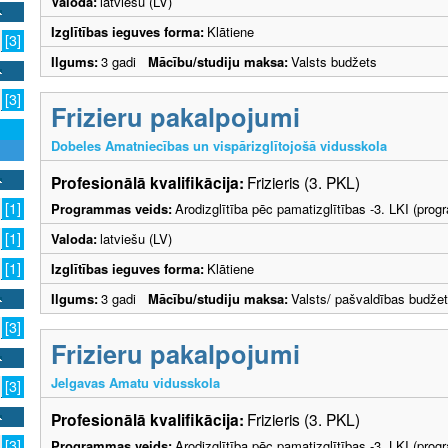
Valoda:
latviešu (LV)
Izglītības ieguves forma:
Klātiene
[3]
Ilgums:
3 gadi
Mācību/studiju maksa:
Valsts budžets
[3]
Frizieru pakalpojumi
Dobeles Amatniecības un vispārizglītojošā vidusskola
Profesionālā kvalifikācija:
Frizieris (3. PKL)
[1]
Programmas veids:
Arodizglītība pēc pamatizglītības -3. LKI (pro
[1]
Valoda:
latviešu (LV)
[1]
Izglītības ieguves forma:
Klātiene
Ilgums:
3 gadi
Mācību/studiju maksa:
Valsts/ pašvaldības budže
[3]
Frizieru pakalpojumi
Jelgavas Amatu vidusskola
[3]
Profesionālā kvalifikācija:
Frizieris (3. PKL)
[3]
Programmas veids:
Arodizglītība pēc pamatizglītības -3. LKI (pro