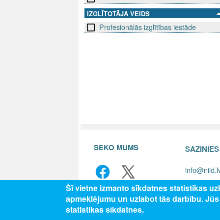
IZGLĪTOTĀJA VEIDS
Profesionālās izglītības iestāde
SEKO MUMS
SAZINIE
info@niid.l
Šī vietne izmanto sīkdatnes statistikas u
apmeklējumu un uzlabot tās darbību. Jū
© 202
statistikas sīkdatnes.