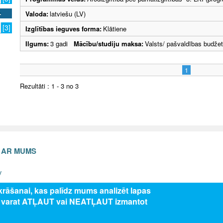
Valoda:
latviešu (LV)
[3]
Izglītības ieguves forma:
Klātiene
Ilgums:
3 gadi
Mācību/studiju maksa:
Valsts/ pašvaldības budže
1
Rezultāti : 1 - 3 no 3
S AR MUMS
v
zkrāšanai, kas palīdz mums analizēt lapas
s varat ATĻAUT vai NEATĻAUT izmantot
5 Valsts izglītības attīstības aģentūra, publicētā satura visas tiesības aizsar