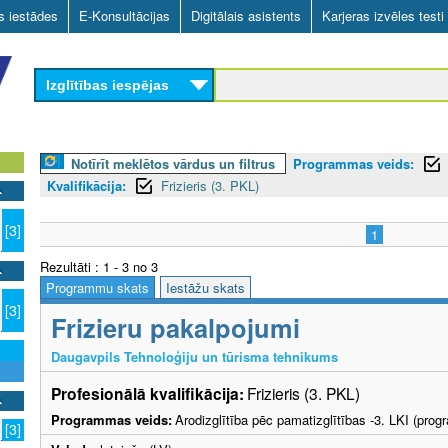
Skip
as iestādes
E-Konsultācijas
Digitālais asistents
Karjeras izvēles testi
to
main
Izglītības iespējas
content
Notīrīt meklētos vārdus un filtrus
Programmas veids:
Kvalifikācija:
Frizieris (3. PKL)
[3]
1
Rezultāti : 1 - 3 no 3
Programmu skats
Iestāžu skats
[3]
Frizieru pakalpojumi
Daugavpils Tehnoloģiju un tūrisma tehnikums
Profesionālā kvalifikācija:
Frizieris (3. PKL)
Programmas veids:
Arodizglītība pēc pamatizglītības -3. LKI (pro
[3]