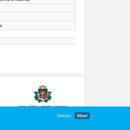
ts
Neatļaut
Atļaut
gātas.