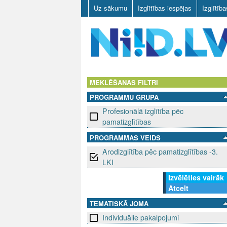
Uz sākumu
Izglītības iespējas
Izglītīb
N
I
MEKLĒŠANAS FILTRI
PROGRAMMU GRUPA
I
Profesionālā izglītība pēc
D
pamatizglītības
PROGRAMMAS VEIDS
.
Arodizglītība pēc pamatizglītības -3.
L
LKI
Izvēlēties vairāk
V
Atcelt
TEMATISKĀ JOMA
Individuālie pakalpojumi