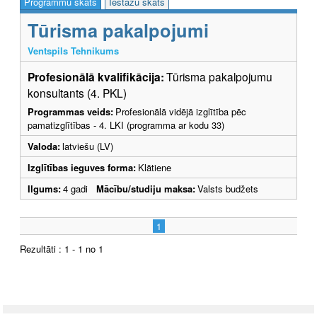
Programmu skats
Iestāžu skats
Tūrisma pakalpojumi
Ventspils Tehnikums
Profesionālā kvalifikācija:
Tūrisma pakalpojumu
konsultants (4. PKL)
Programmas veids:
Profesionālā vidējā izglītība pēc
pamatizglītības - 4. LKI (programma ar kodu 33)
Valoda:
latviešu (LV)
Izglītības ieguves forma:
Klātiene
Ilgums:
4 gadi
Mācību/studiju maksa:
Valsts budžets
1
Rezultāti : 1 - 1 no 1