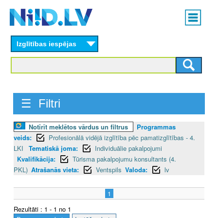
Skip
Main
to
menu
N
main
content
Izglītības iespējas
I
I
D
☰ Filtri
.
L
Notīrīt meklētos vārdus un filtrus
Programmas
veids:
Profesionālā vidējā izglītība pēc pamatizglītības - 4.
V
LKI
Tematiskā joma:
Individuālie pakalpojumi
Kvalifikācija:
Tūrisma pakalpojumu konsultants (4.
PKL)
Atrašanās vieta:
Ventspils
Valoda:
lv
1
Rezultāti : 1 - 1 no 1