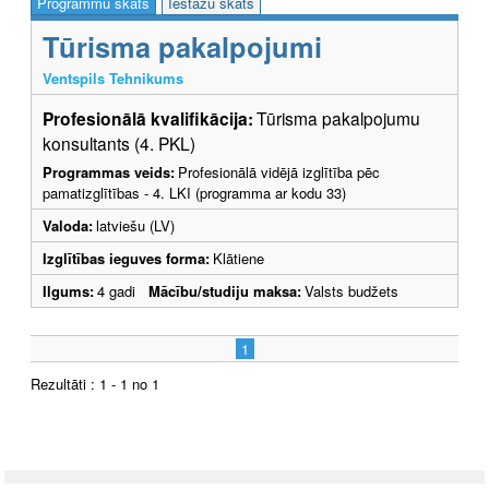
Programmu skats
Iestāžu skats
Tūrisma pakalpojumi
Ventspils Tehnikums
Profesionālā kvalifikācija:
Tūrisma pakalpojumu
konsultants (4. PKL)
Programmas veids:
Profesionālā vidējā izglītība pēc
pamatizglītības - 4. LKI (programma ar kodu 33)
Valoda:
latviešu (LV)
Izglītības ieguves forma:
Klātiene
Ilgums:
4 gadi
Mācību/studiju maksa:
Valsts budžets
1
Rezultāti : 1 - 1 no 1