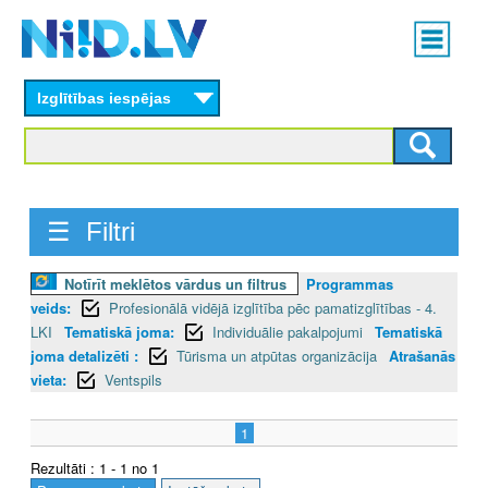
Skip
Main
to
menu
N
main
content
Izglītības iespējas
I
I
D
☰ Filtri
.
L
Notīrīt meklētos vārdus un filtrus
Programmas
veids:
Profesionālā vidējā izglītība pēc pamatizglītības - 4.
V
LKI
Tematiskā joma:
Individuālie pakalpojumi
Tematiskā
joma detalizēti :
Tūrisma un atpūtas organizācija
Atrašanās
vieta:
Ventspils
1
Rezultāti : 1 - 1 no 1