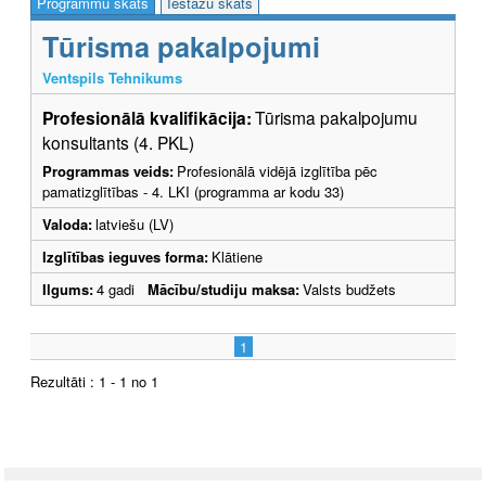
Programmu skats
Iestāžu skats
Tūrisma pakalpojumi
Ventspils Tehnikums
Profesionālā kvalifikācija:
Tūrisma pakalpojumu
konsultants (4. PKL)
Programmas veids:
Profesionālā vidējā izglītība pēc
pamatizglītības - 4. LKI (programma ar kodu 33)
Valoda:
latviešu (LV)
Izglītības ieguves forma:
Klātiene
Ilgums:
4 gadi
Mācību/studiju maksa:
Valsts budžets
1
Rezultāti : 1 - 1 no 1