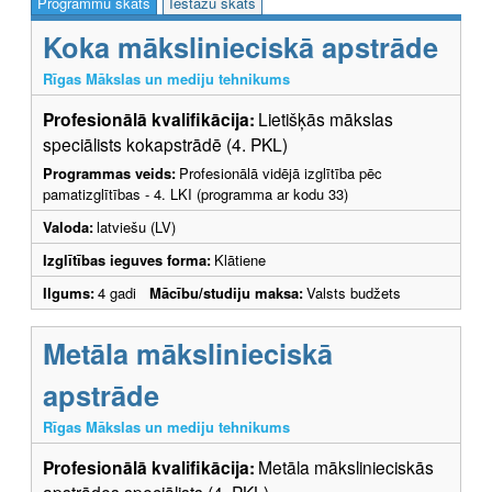
Programmu skats
Iestāžu skats
Koka mākslinieciskā apstrāde
Rīgas Mākslas un mediju tehnikums
Profesionālā kvalifikācija:
Lietišķās mākslas
speciālists kokapstrādē (4. PKL)
Programmas veids:
Profesionālā vidējā izglītība pēc
pamatizglītības - 4. LKI (programma ar kodu 33)
Valoda:
latviešu (LV)
Izglītības ieguves forma:
Klātiene
Ilgums:
4 gadi
Mācību/studiju maksa:
Valsts budžets
Metāla mākslinieciskā
apstrāde
Rīgas Mākslas un mediju tehnikums
Profesionālā kvalifikācija:
Metāla mākslinieciskās
apstrādes speciālists (4. PKL)