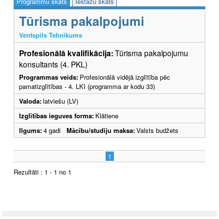
Programmu skats
Iestāžu skats
Tūrisma pakalpojumi
Ventspils Tehnikums
Profesionālā kvalifikācija:
Tūrisma pakalpojumu
konsultants (4. PKL)
Programmas veids:
Profesionālā vidējā izglītība pēc
pamatizglītības - 4. LKI (programma ar kodu 33)
Valoda:
latviešu (LV)
Izglītības ieguves forma:
Klātiene
Ilgums:
4 gadi
Mācību/studiju maksa:
Valsts budžets
1
Rezultāti : 1 - 1 no 1