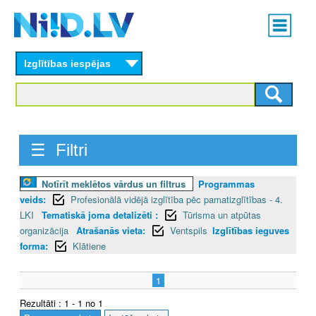
Skip
Main
to
menu
N
main
content
Izglītības iespējas
I
I
D
☰ Filtri
.
L
Notīrīt meklētos vārdus un filtrus
Programmas
veids:
Profesionālā vidējā izglītība pēc pamatizglītības - 4.
V
LKI
Tematiskā joma detalizēti :
Tūrisma un atpūtas
organizācija
Atrašanās vieta:
Ventspils
Izglītības ieguves
forma:
Klātiene
1
Rezultāti : 1 - 1 no 1