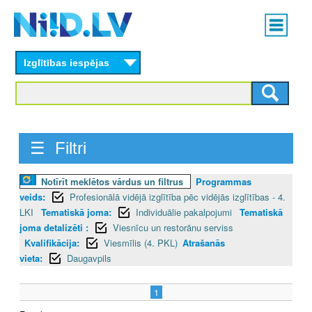
Skip
Main
to
menu
N
main
content
Izglītības iespējas
I
I
D
☰ Filtri
.
L
Notīrīt meklētos vārdus un filtrus
Programmas
veids:
Profesionālā vidējā izglītība pēc vidējās izglītības - 4.
V
LKI
Tematiskā joma:
Individuālie pakalpojumi
Tematiskā
joma detalizēti :
Viesnīcu un restorānu serviss
Kvalifikācija:
Viesmīlis (4. PKL)
Atrašanās
vieta:
Daugavpils
1