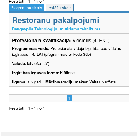
Rezultāti : 1 - 1 no 1
Programmu skats
Iestāžu skats
Restorānu pakalpojumi
Daugavpils Tehnoloģiju un tūrisma tehnikums
Profesionālā kvalifikācija:
Viesmīlis (4. PKL)
Programmas veids:
Profesionālā vidējā izglītība pēc vidējās
izglītības - 4. LKI (programmas ar kodu 35b)
Valoda:
latviešu (LV)
Izglītības ieguves forma:
Klātiene
Ilgums:
1,5 gadi
Mācību/studiju maksa:
Valsts budžets
1
Rezultāti : 1 - 1 no 1