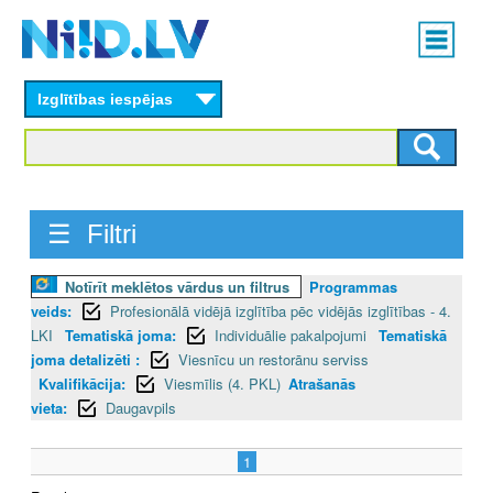
Skip
Main
to
menu
N
main
content
Izglītības iespējas
I
I
D
☰ Filtri
.
L
Notīrīt meklētos vārdus un filtrus
Programmas
veids:
Profesionālā vidējā izglītība pēc vidējās izglītības - 4.
V
LKI
Tematiskā joma:
Individuālie pakalpojumi
Tematiskā
joma detalizēti :
Viesnīcu un restorānu serviss
Kvalifikācija:
Viesmīlis (4. PKL)
Atrašanās
vieta:
Daugavpils
1