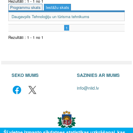
Rezultāti : 1 - 1 no 1
Programmu skats
Iestāžu skats
Daugavpils Tehnoloģiju un tūrisma tehnikums
1
Rezultāti : 1 - 1 no 1
SEKO MUMS
SAZINIES AR MUMS
info@niid.lv
Šī vietne izmanto sīkdatnes statistikas uzkrāšanai, kas