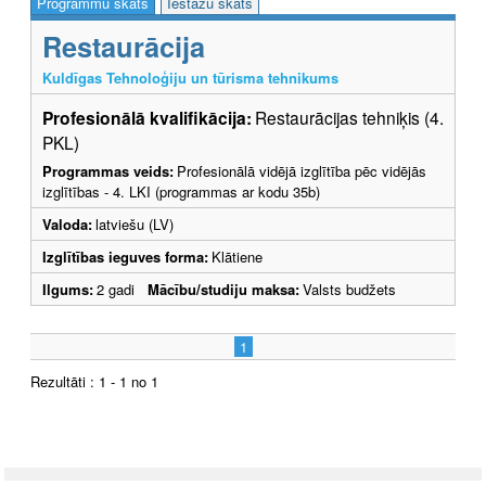
Programmu skats
Iestāžu skats
Restaurācija
Kuldīgas Tehnoloģiju un tūrisma tehnikums
Profesionālā kvalifikācija:
Restaurācijas tehniķis (4.
PKL)
Programmas veids:
Profesionālā vidējā izglītība pēc vidējās
izglītības - 4. LKI (programmas ar kodu 35b)
Valoda:
latviešu (LV)
Izglītības ieguves forma:
Klātiene
Ilgums:
2 gadi
Mācību/studiju maksa:
Valsts budžets
1
Rezultāti : 1 - 1 no 1