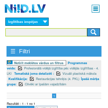
Skip
Main
to
menu
N
main
content
Izglītības iespējas
I
I
D
☰ Filtri
.
L
Notīrīt meklētos vārdus un filtrus
Programmas
veids:
Profesionālā vidējā izglītība pēc vidējās izglītības - 4.
V
LKI
Tematiskā joma detalizēti :
Vizuāli plastiskā māksla
Kvalifikācija:
Restaurācijas tehniķis (4. PKL)
Īpašā mērķa
grupa:
Cilvēki ar īpašām vajadzībām
1
Rezultāti : 1 - 1 no 1