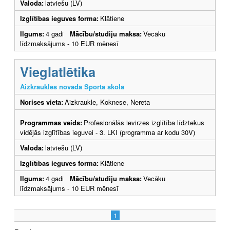
Valoda:
latviešu (LV)
Izglītības ieguves forma:
Klātiene
Ilgums:
4 gadi
Mācību/studiju maksa:
Vecāku
līdzmaksājums - 10 EUR mēnesī
Vieglatlētika
Aizkraukles novada Sporta skola
Norises vieta:
Aizkraukle, Koknese, Nereta
Programmas veids:
Profesionālās ievirzes izglītība līdztekus
vidējās izglītības ieguvei - 3. LKI (programma ar kodu 30V)
Valoda:
latviešu (LV)
Izglītības ieguves forma:
Klātiene
Ilgums:
4 gadi
Mācību/studiju maksa:
Vecāku
līdzmaksājums - 10 EUR mēnesī
1