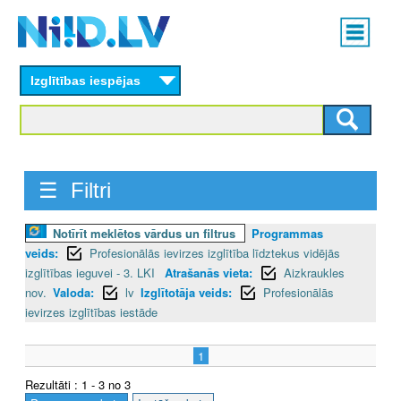
Skip
Main
to
menu
N
main
content
Izglītības iespējas
I
I
D
☰ Filtri
.
L
Notīrīt meklētos vārdus un filtrus
Programmas
veids:
Profesionālās ievirzes izglītība līdztekus vidējās
V
izglītības ieguvei - 3. LKI
Atrašanās vieta:
Aizkraukles
nov.
Valoda:
lv
Izglītotāja veids:
Profesionālās
ievirzes izglītības iestāde
1
Rezultāti : 1 - 3 no 3