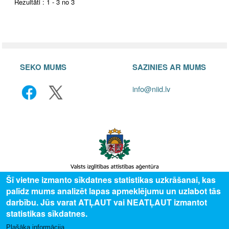
Rezultāti : 1 - 3 no 3
SEKO MUMS
SAZINIES AR MUMS
info@niid.lv
Šī vietne izmanto sīkdatnes statistikas uzkrāšanai, kas
palīdz mums analizēt lapas apmeklējumu un uzlabot tās
© 2025 Valsts izglītības attīstības aģentūra, publicētā satura visas tiesības
darbību. Jūs varat ATĻAUT vai NEATĻAUT izmantot
aizsargātas.
statistikas sīkdatnes.
Plašāka informācija