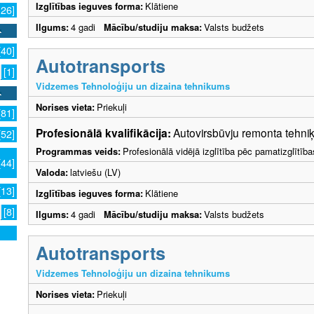
Izglītības ieguves forma:
Klātiene
126]
Ilgums:
4 gadi
Mācību/studiju maksa:
Valsts budžets
[40]
Autotransports
[1]
Vidzemes Tehnoloģiju un dizaina tehnikums
Norises vieta:
Priekuļi
[81]
Profesionālā kvalifikācija:
Autovirsbūvju remonta tehniķ
[52]
Programmas veids:
Profesionālā vidējā izglītība pēc pamatizglītīb
[44]
Valoda:
latviešu (LV)
[13]
Izglītības ieguves forma:
Klātiene
[8]
Ilgums:
4 gadi
Mācību/studiju maksa:
Valsts budžets
Autotransports
Vidzemes Tehnoloģiju un dizaina tehnikums
Norises vieta:
Priekuļi