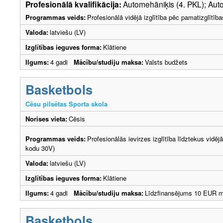
Profesionālā kvalifikācija:
Automehāniķis (4. PKL); Auto
Programmas veids:
Profesionālā vidējā izglītība pēc pamatizglītīb
Valoda:
latviešu (LV)
Izglītības ieguves forma:
Klātiene
Ilgums:
4 gadi
Mācību/studiju maksa:
Valsts budžets
Basketbols
Cēsu pilsētas Sporta skola
Norises vieta:
Cēsis
Programmas veids:
Profesionālās ievirzes izglītība līdztekus vidēj
kodu 30V)
Valoda:
latviešu (LV)
Izglītības ieguves forma:
Klātiene
Ilgums:
4 gadi
Mācību/studiju maksa:
Līdzfinansējums 10 EUR 
Basketbols