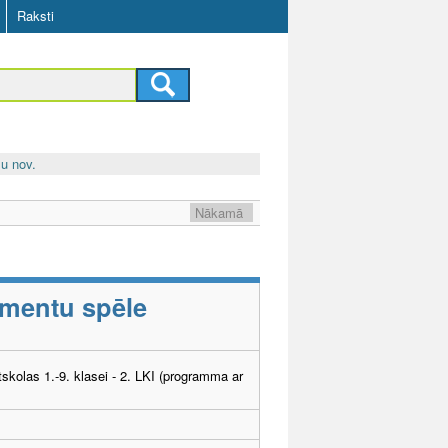
Raksti
u nov.
Nākamā
umentu spēle
tskolas 1.-9. klasei - 2. LKI (programma ar