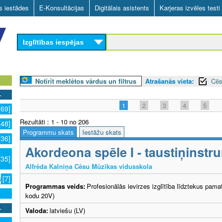
Skip
as iestādes
E-Konsultācijas
Digitālais asistents
Karjeras izvēles testi
to
main
Izglītības iespējas
content
Notīrīt meklētos vārdus un filtrus
Atrašanās vieta:
Cēs
1
2
3
4
5
[69]
Rezultāti : 1 - 10 no 206
[48]
Programmu skats
Iestāžu skats
[36]
Akordeona spēle I - taustiņinstr
[35]
Alfrēda Kalniņa Cēsu Mūzikas vidusskola
s
[7]
Programmas veids:
Profesionālās ievirzes izglītība līdztekus pama
kodu 20V)
Valoda:
latviešu (LV)