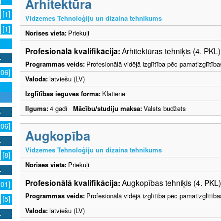
Arhitektūra
[1]
Vidzemes Tehnoloģiju un dizaina tehnikums
[1]
Norises vieta:
Priekuļi
Profesionālā kvalifikācija:
Arhitektūras tehniķis (4. PKL)
Programmas veids:
Profesionālā vidējā izglītība pēc pamatizglītīb
206]
Valoda:
latviešu (LV)
Izglītības ieguves forma:
Klātiene
Ilgums:
4 gadi
Mācību/studiju maksa:
Valsts budžets
206]
Augkopība
Vidzemes Tehnoloģiju un dizaina tehnikums
[8]
Norises vieta:
Priekuļi
Profesionālā kvalifikācija:
Augkopības tehniķis (4. PKL)
201]
Programmas veids:
Profesionālā vidējā izglītība pēc pamatizglītīb
[5]
Valoda:
latviešu (LV)