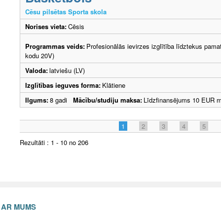
Cēsu pilsētas Sporta skola
Norises vieta:
Cēsis
Programmas veids:
Profesionālās ievirzes izglītība līdztekus pama
kodu 20V)
Valoda:
latviešu (LV)
Izglītības ieguves forma:
Klātiene
Ilgums:
8 gadi
Mācību/studiju maksa:
Līdzfinansējums 10 EUR 
1
2
3
4
5
Rezultāti : 1 - 10 no 206
S AR MUMS