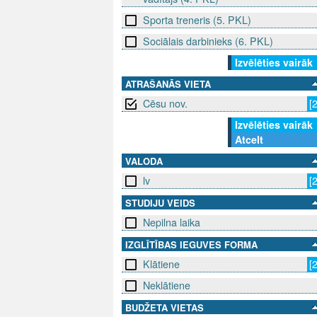
Sporta treneris (5. PKL)
Sociālais darbinieks (6. PKL)
Izvēlēties vairāk
ATRAŠANĀS VIETA
Cēsu nov.
[
Izvēlēties vairāk
Atcelt
VALODA
lv
[
STUDIJU VEIDS
Nepilna laika
IZGLĪTĪBAS IEGUVES FORMA
Klātiene
[
Neklātiene
BUDŽETA VIETAS