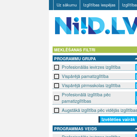
Uz sākumu
Izglītības iespējas
Izglītīb
N
I
MEKLĒŠANAS FILTRI
PROGRAMMU GRUPA
I
Profesionālās ievirzes izglītība
D
Vispārējā pamatizglītība
.
Vispārējā pirmsskolas izglītība
Profesionālā izglītība pēc
L
pamatizglītības
V
Augstākā izglītība pēc vidējās izglītība
Izvēlēties vairāk
PROGRAMMAS VEIDS