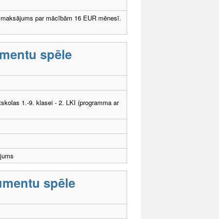
dzmaksājums par mācībām 16 EUR mēnesī.
umentu spēle
tskolas 1.-9. klasei - 2. LKI (programma ar
ējums
rumentu spēle