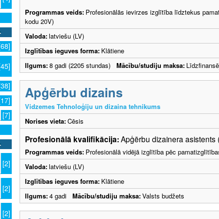
Programmas veids:
Profesionālās ievirzes izglītība līdztekus pama
kodu 20V)
Valoda:
latviešu (LV)
[68]
Izglītības ieguves forma:
Klātiene
Ilgums:
8 gadi (2205 stundas)
Mācību/studiju maksa:
Līdzfinans
[45]
[38]
Apģērbu dizains
[17]
Vidzemes Tehnoloģiju un dizaina tehnikums
[7]
Norises vieta:
Cēsis
Profesionālā kvalifikācija:
Apģērbu dizainera asistents 
Programmas veids:
Profesionālā vidējā izglītība pēc pamatizglītīb
[2]
Valoda:
latviešu (LV)
Izglītības ieguves forma:
Klātiene
[2]
Ilgums:
4 gadi
Mācību/studiju maksa:
Valsts budžets
[2]