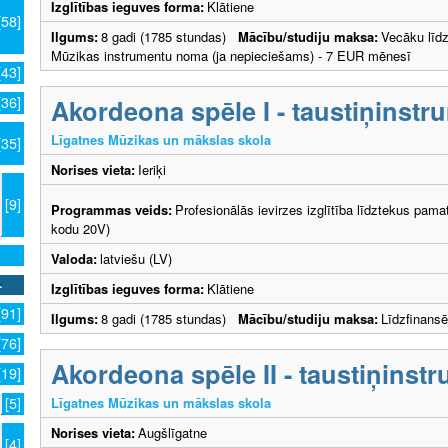
Izglītības ieguves forma:
Klātiene
[58]
Ilgums:
8 gadi (1785 stundas)
Mācību/studiju maksa:
Vecāku lī
Mūzikas instrumentu noma (ja nepieciešams) - 7 EUR mēnesī
[43]
Akordeona spēle I - taustiņinstr
[36]
Līgatnes Mūzikas un mākslas skola
[35]
Norises vieta:
Ieriķi
[9]
Programmas veids:
Profesionālās ievirzes izglītība līdztekus pama
kodu 20V)
Valoda:
latviešu (LV)
Izglītības ieguves forma:
Klātiene
[91]
Ilgums:
8 gadi (1785 stundas)
Mācību/studiju maksa:
Līdzfinans
[76]
Akordeona spēle II - taustiņinst
[19]
Līgatnes Mūzikas un mākslas skola
[5]
Norises vieta:
Augšlīgatne
[4]