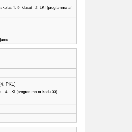
tskolas 1.-9. klasei - 2. LKI (programma ar
ējums
(4. PKL)
as - 4. LKI (programma ar kodu 33)