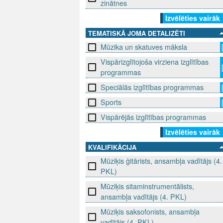
zinātnes
Izvēlēties vairāk
TEMATISKĀ JOMA DETALIZĒTI
Mūzika un skatuves māksla
Vispārizglītojoša virziena izglītības
programmas
Speciālās izglītības programmas
Sports
Vispārējās izglītības programmas
Izvēlēties vairāk
KVALIFIKĀCIJA
Mūziķis ģitārists, ansambļa vadītājs (4.
PKL)
Mūziķis sitaminstrumentālists,
ansambļa vadītājs (4. PKL)
Mūziķis saksofonists, ansambļa
vadītājs (4. PKL)