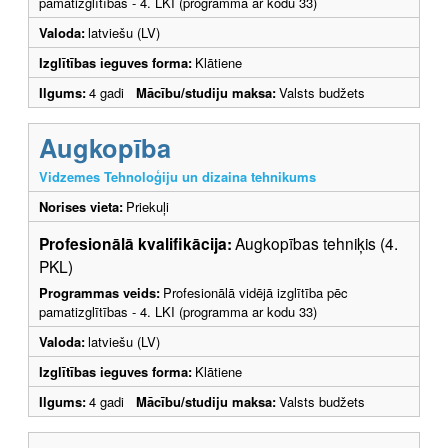
pamatizglītības - 4. LKI (programma ar kodu 33)
Valoda:
latviešu (LV)
Izglītības ieguves forma:
Klātiene
Ilgums:
4 gadi
Mācību/studiju maksa:
Valsts budžets
Augkopība
Vidzemes Tehnoloģiju un dizaina tehnikums
Norises vieta:
Priekuļi
Profesionālā kvalifikācija:
Augkopības tehniķis (4.
PKL)
Programmas veids:
Profesionālā vidējā izglītība pēc
pamatizglītības - 4. LKI (programma ar kodu 33)
Valoda:
latviešu (LV)
Izglītības ieguves forma:
Klātiene
Ilgums:
4 gadi
Mācību/studiju maksa:
Valsts budžets