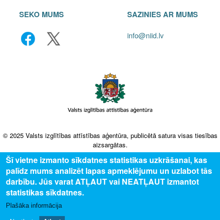
SEKO MUMS
SAZINIES AR MUMS
info@niid.lv
© 2025 Valsts izglītības attīstības aģentūra, publicētā satura visas tiesības
aizsargātas.
Šī vietne izmanto sīkdatnes statistikas uzkrāšanai, kas
palīdz mums analizēt lapas apmeklējumu un uzlabot tās
darbību. Jūs varat ATĻAUT vai NEATĻAUT izmantot
statistikas sīkdatnes.
Plašāka informācija