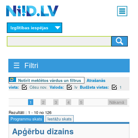
Skip
Main
to
menu
N
main
content
Izglītības iespējas
I
I
D
☰ Filtri
.
L
Notīrīt meklētos vārdus un filtrus
Atrašanās
vieta:
Cēsu nov.
Valoda:
lv
Budžeta vietas:
1
V
1
2
3
4
5
Nākamā
Rezultāti : 1 - 10 no 126
Programmu skats
Iestāžu skats
Apģērbu dizains