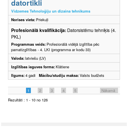
datortīkli
Vidzemes Tehnoloģiju un dizaina tehnikums
Norises vieta:
Priekuļi
Profesionālā kvalifikācija:
Datorsistēmu tehniķis (4.
PKL)
Programmas veids:
Profesionālā vidējā izglītība pēc
pamatizglītības - 4. LKI (programma ar kodu 33)
Valoda:
latviešu (LV)
Izglītības ieguves forma:
Klātiene
Ilgums:
4 gadi
Mācību/studiju maksa:
Valsts budžets
1
2
3
4
5
Nākamā
Rezultāti : 1 - 10 no 126