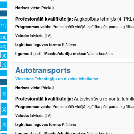
Norises vieta:
Priekuļi
Profesionālā kvalifikācija:
Augkopības tehniķis (4. PKL)
[41]
Programmas veids:
Profesionālā vidējā izglītība pēc pamatizglītīb
Valoda:
latviešu (LV)
[38]
Izglītības ieguves forma:
Klātiene
[22]
Ilgums:
4 gadi
Mācību/studiju maksa:
Valsts budžets
[6]
[4]
Autotransports
Vidzemes Tehnoloģiju un dizaina tehnikums
Norises vieta:
Priekuļi
[2]
Profesionālā kvalifikācija:
Autovirsbūvju remonta tehniķ
Programmas veids:
Profesionālā vidējā izglītība pēc pamatizglītīb
[2]
Valoda:
latviešu (LV)
[2]
Izglītības ieguves forma:
Klātiene
Ilgums:
4 gadi
Mācību/studiju maksa:
Valsts budžets