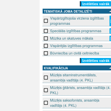
Izvēlēties vairāk
TEMATISKĀ JOMA DETALIZĒTI
Vispārizglītojoša virziena izglītības
programmas
Speciālās izglītības programmas
Mūzika un skatuves māksla
Vispārējās izglītības programmas
Būvniecība un civilā celtniecība
Izvēlēties vairāk
KVALIFIKĀCIJA
Mūziķis sitaminstrumentālists,
ansambļa vadītājs (4. PKL)
Mūziķis ģitārists, ansambļa vadītājs (4.
PKL)
Mūziķis saksofonists, ansambļa
vadītājs (4. PKL)