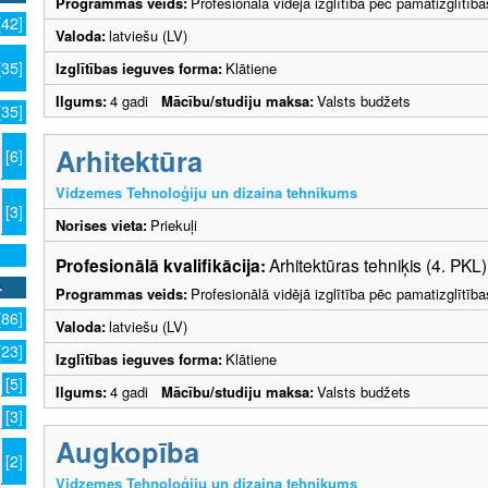
Programmas veids:
Profesionālā vidējā izglītība pēc pamatizglītīb
[42]
Valoda:
latviešu (LV)
[35]
Izglītības ieguves forma:
Klātiene
Ilgums:
4 gadi
Mācību/studiju maksa:
Valsts budžets
[35]
Arhitektūra
[6]
Vidzemes Tehnoloģiju un dizaina tehnikums
[3]
Norises vieta:
Priekuļi
Profesionālā kvalifikācija:
Arhitektūras tehniķis (4. PKL)
Programmas veids:
Profesionālā vidējā izglītība pēc pamatizglītīb
[86]
Valoda:
latviešu (LV)
[23]
Izglītības ieguves forma:
Klātiene
[5]
Ilgums:
4 gadi
Mācību/studiju maksa:
Valsts budžets
[3]
Augkopība
[2]
Vidzemes Tehnoloģiju un dizaina tehnikums