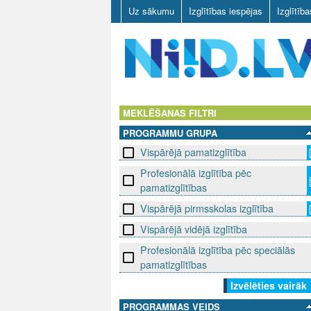
Uz sākumu
Izglītības iespējas
Izglītīb
N
I
MEKLĒŠANAS FILTRI
PROGRAMMU GRUPA
I
Vispārējā pamatizglītība
D
Profesionālā izglītība pēc
pamatizglītības
.
Vispārējā pirmsskolas izglītība
L
Vispārējā vidējā izglītība
V
Profesionālā izglītība pēc speciālās
pamatizglītības
Izvēlēties vairāk
PROGRAMMAS VEIDS