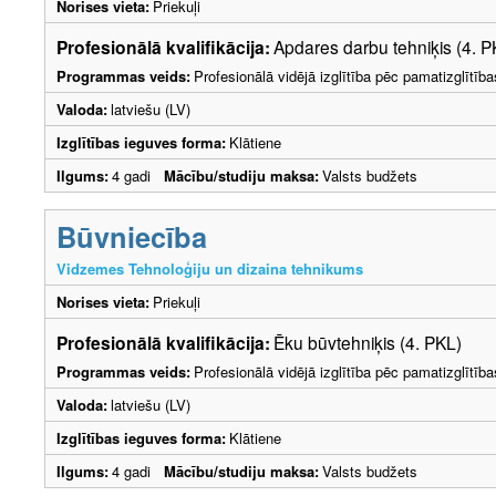
Norises vieta:
Priekuļi
Profesionālā kvalifikācija:
Apdares darbu tehniķis (4. P
Programmas veids:
Profesionālā vidējā izglītība pēc pamatizglītīb
Valoda:
latviešu (LV)
Izglītības ieguves forma:
Klātiene
Ilgums:
4 gadi
Mācību/studiju maksa:
Valsts budžets
Būvniecība
Vidzemes Tehnoloģiju un dizaina tehnikums
Norises vieta:
Priekuļi
Profesionālā kvalifikācija:
Ēku būvtehniķis (4. PKL)
Programmas veids:
Profesionālā vidējā izglītība pēc pamatizglītīb
Valoda:
latviešu (LV)
Izglītības ieguves forma:
Klātiene
Ilgums:
4 gadi
Mācību/studiju maksa:
Valsts budžets