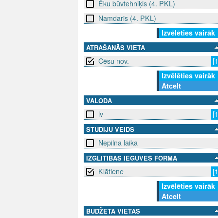
Ēku būvtehniķis (4. PKL)
Namdaris (4. PKL)
Izvēlēties vairāk
ATRAŠANĀS VIETA
Cēsu nov.
[
Izvēlēties vairāk
Atcelt
VALODA
lv
[
STUDIJU VEIDS
Nepilna laika
IZGLĪTĪBAS IEGUVES FORMA
Klātiene
[
Izvēlēties vairāk
Atcelt
BUDŽETA VIETAS