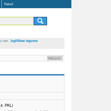
Raksti
u nov.
Izglītības ieguves
Nākamā
(4. PKL)