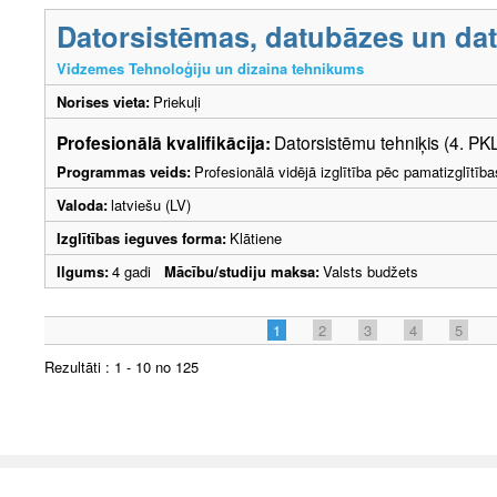
Datorsistēmas, datubāzes un dato
Vidzemes Tehnoloģiju un dizaina tehnikums
Norises vieta:
Priekuļi
Profesionālā kvalifikācija:
Datorsistēmu tehniķis (4. PK
Programmas veids:
Profesionālā vidējā izglītība pēc pamatizglītīb
Valoda:
latviešu (LV)
Izglītības ieguves forma:
Klātiene
Ilgums:
4 gadi
Mācību/studiju maksa:
Valsts budžets
1
2
3
4
5
Rezultāti : 1 - 10 no 125