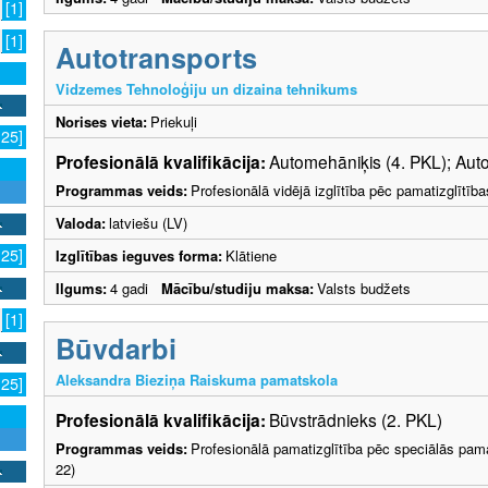
[1]
[1]
Autotransports
Vidzemes Tehnoloģiju un dizaina tehnikums
Norises vieta:
Priekuļi
125]
Profesionālā kvalifikācija:
Automehāniķis (4. PKL); Auto
Programmas veids:
Profesionālā vidējā izglītība pēc pamatizglītīb
Valoda:
latviešu (LV)
125]
Izglītības ieguves forma:
Klātiene
Ilgums:
4 gadi
Mācību/studiju maksa:
Valsts budžets
[1]
Būvdarbi
Aleksandra Bieziņa Raiskuma pamatskola
125]
Profesionālā kvalifikācija:
Būvstrādnieks (2. PKL)
Programmas veids:
Profesionālā pamatizglītība pēc speciālās pama
22)