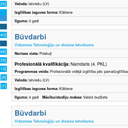
Valoda:
latviešu (LV)
125]
Izglītības ieguves forma:
Klātiene
Ilgums:
3 gadi
Būvdarbi
[40]
Vidzemes Tehnoloģiju un dizaina tehnikums
[68]
Norises vieta:
Priekuļi
[35]
Profesionālā kvalifikācija:
Namdaris (4. PKL)
[13]
Programmas veids:
Profesionālā vidējā izglītība pēc pamatizglītīb
[8]
Valoda:
latviešu (LV)
[1]
Izglītības ieguves forma:
Klātiene
Ilgums:
4 gadi
Mācību/studiju maksa:
Valsts budžets
Būvdarbi
Vidzemes Tehnoloģiju un dizaina tehnikums