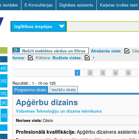
Skip
as iestādes
E-Konsultācijas
Digitālais asistents
Karjeras izvēles testi
to
main
Izglītības iespējas
content
Notīrīt meklētos vārdus un filtrus
Atrašanās vieta:
Cēs
forma:
Klātiene
Budžeta vietas:
1
[45]
1
2
3
4
5
[35]
Rezultāti : 1 - 10 no 125
Programmu skats
Iestāžu skats
[35]
Apģērbu dizains
[6]
Vidzemes Tehnoloģiju un dizaina tehnikums
[3]
Norises vieta:
Cēsis
Profesionālā kvalifikācija:
Apģērbu dizainera asistents 