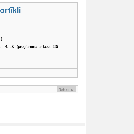
rtīkli
L)
as - 4. LKI (programma ar kodu 33)
Nākamā