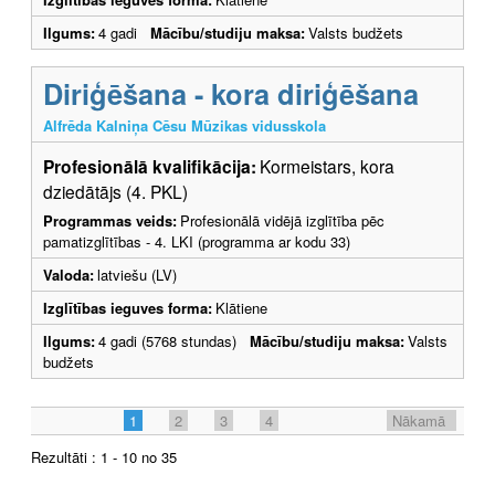
Ilgums:
4 gadi
Mācību/studiju maksa:
Valsts budžets
Diriģēšana - kora diriģēšana
Alfrēda Kalniņa Cēsu Mūzikas vidusskola
Profesionālā kvalifikācija:
Kormeistars, kora
dziedātājs (4. PKL)
Programmas veids:
Profesionālā vidējā izglītība pēc
pamatizglītības - 4. LKI (programma ar kodu 33)
Valoda:
latviešu (LV)
Izglītības ieguves forma:
Klātiene
Ilgums:
4 gadi (5768 stundas)
Mācību/studiju maksa:
Valsts
budžets
1
2
3
4
Nākamā
Rezultāti : 1 - 10 no 35