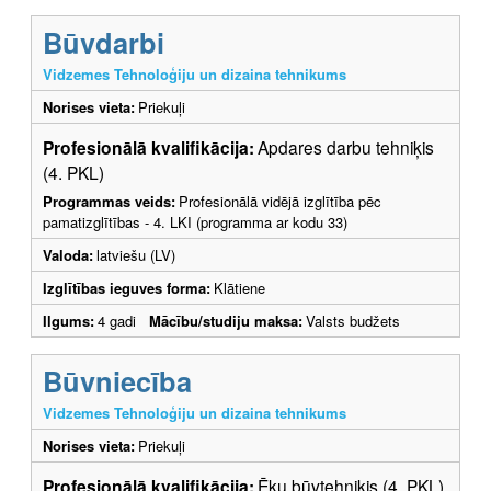
Būvdarbi
Vidzemes Tehnoloģiju un dizaina tehnikums
Norises vieta:
Priekuļi
Profesionālā kvalifikācija:
Apdares darbu tehniķis
(4. PKL)
Programmas veids:
Profesionālā vidējā izglītība pēc
pamatizglītības - 4. LKI (programma ar kodu 33)
Valoda:
latviešu (LV)
Izglītības ieguves forma:
Klātiene
Ilgums:
4 gadi
Mācību/studiju maksa:
Valsts budžets
Būvniecība
Vidzemes Tehnoloģiju un dizaina tehnikums
Norises vieta:
Priekuļi
Profesionālā kvalifikācija:
Ēku būvtehniķis (4. PKL)