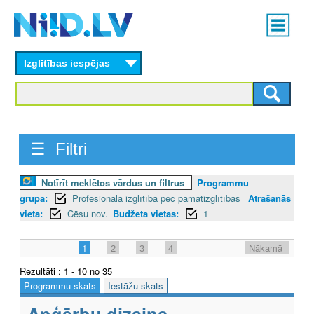
Skip
Main
to
menu
N
main
content
Izglītības iespējas
I
I
D
☰ Filtri
.
L
Notīrīt meklētos vārdus un filtrus
Programmu
grupa:
Profesionālā izglītība pēc pamatizglītības
Atrašanās
V
vieta:
Cēsu nov.
Budžeta vietas:
1
1
2
3
4
Nākamā
Rezultāti : 1 - 10 no 35
Programmu skats
Iestāžu skats
Apģērbu dizains