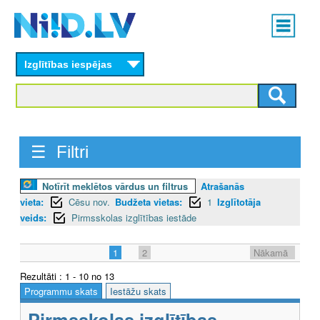
Skip
Main
to
menu
N
main
content
Izglītības iespējas
I
I
D
☰ Filtri
.
L
Notīrīt meklētos vārdus un filtrus
Atrašanās
vieta:
Cēsu nov.
Budžeta vietas:
1
Izglītotāja
V
veids:
Pirmsskolas izglītības iestāde
1
2
Nākamā
Rezultāti : 1 - 10 no 13
Programmu skats
Iestāžu skats
Pirmsskolas izglītības