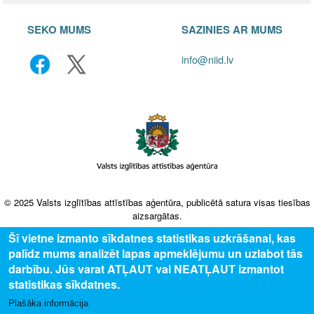
SEKO MUMS
SAZINIES AR MUMS
info@niid.lv
© 2025 Valsts izglītības attīstības aģentūra, publicētā satura visas tiesības
aizsargātas.
Šī vietne izmanto sīkdatnes statistikas uzkrāšanai, kas
palīdz mums analizēt lapas apmeklējumu un uzlabot tās
darbību. Jūs varat ATĻAUT vai NEATĻAUT izmantot
statistikas sīkdatnes.
Plašāka informācija