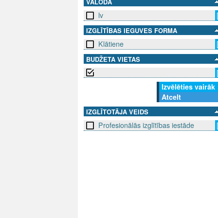
VALODA
lv
IZGLĪTĪBAS IEGUVES FORMA
Klātiene
BUDŽETA VIETAS
Izvēlēties vairāk
Atcelt
IZGLĪTOTĀJA VEIDS
Profesionālās izglītības iestāde