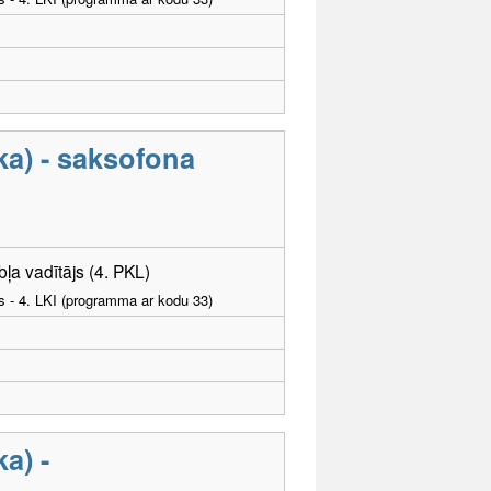
a) - saksofona
ļa vadītājs (4. PKL)
as - 4. LKI (programma ar kodu 33)
a) -