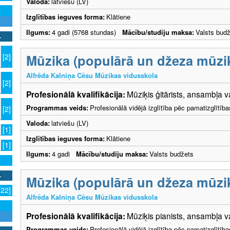
Valoda:
latviešu (LV)
Izglītības ieguves forma:
Klātiene
Ilgums:
4 gadi (5768 stundas)
Mācību/studiju maksa:
Valsts bud
Mūzika (populārā un džeza mūzika
[2]
Alfrēda Kalniņa Cēsu Mūzikas vidusskola
[2]
Profesionālā kvalifikācija:
Mūziķis ģitārists, ansambļa v
Programmas veids:
Profesionālā vidējā izglītība pēc pamatizglītīb
[2]
Valoda:
latviešu (LV)
[1]
Izglītības ieguves forma:
Klātiene
[1]
Ilgums:
4 gadi
Mācību/studiju maksa:
Valsts budžets
Mūzika (populārā un džeza mūzika
[22]
Alfrēda Kalniņa Cēsu Mūzikas vidusskola
Profesionālā kvalifikācija:
Mūziķis pianists, ansambļa va
Programmas veids:
Profesionālā vidējā izglītība pēc pamatizglītīb