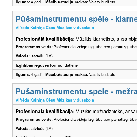
Ilgums:
4 gadi
Mācību/studiju maksa:
Valsts budžets
Pūšaminstrumentu spēle - klarne
Alfrēda Kalniņa Cēsu Mūzikas vidusskola
Profesionālā kvalifikācija:
Mūziķis klarnetists, ansambļa
Programmas veids:
Profesionālā vidējā izglītība pēc pamatizglītīb
Valoda:
latviešu (LV)
Izglītības ieguves forma:
Klātiene
Ilgums:
4 gadi
Mācību/studiju maksa:
Valsts budžets
Pūšaminstrumentu spēle - mežra
Alfrēda Kalniņa Cēsu Mūzikas vidusskola
Profesionālā kvalifikācija:
Mūziķis mežradznieks, ansam
Programmas veids:
Profesionālā vidējā izglītība pēc pamatizglītīb
Valoda:
latviešu (LV)