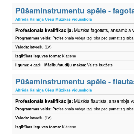
Pūšaminstrumentu spēle - fagot
Alfrēda Kalniņa Cēsu Mūzikas vidusskola
Profesionālā kvalifikācija:
Mūziķis fagotists, ansambļa v
Programmas veids:
Profesionālā vidējā izglītība pēc pamatizglītīb
Valoda:
latviešu (LV)
Izglītības ieguves forma:
Klātiene
Ilgums:
4 gadi
Mācību/studiju maksa:
Valsts budžets
Pūšaminstrumentu spēle - flauta
Alfrēda Kalniņa Cēsu Mūzikas vidusskola
Profesionālā kvalifikācija:
Mūziķis flautists, ansambļa v
Programmas veids:
Profesionālā vidējā izglītība pēc pamatizglītīb
Valoda:
latviešu (LV)
Izglītības ieguves forma:
Klātiene