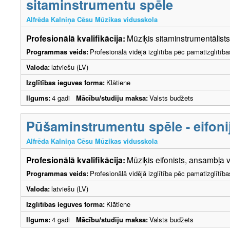
sitaminstrumentu spēle
Alfrēda Kalniņa Cēsu Mūzikas vidusskola
Profesionālā kvalifikācija:
Mūziķis sitaminstrumentālist
Programmas veids:
Profesionālā vidējā izglītība pēc pamatizglītīb
Valoda:
latviešu (LV)
Izglītības ieguves forma:
Klātiene
Ilgums:
4 gadi
Mācību/studiju maksa:
Valsts budžets
Pūšaminstrumentu spēle - eifoni
Alfrēda Kalniņa Cēsu Mūzikas vidusskola
Profesionālā kvalifikācija:
Mūziķis eifonists, ansambļa v
Programmas veids:
Profesionālā vidējā izglītība pēc pamatizglītīb
Valoda:
latviešu (LV)
Izglītības ieguves forma:
Klātiene
Ilgums:
4 gadi
Mācību/studiju maksa:
Valsts budžets