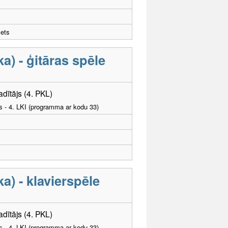
žets
) - ģitāras spēle
adītājs (4. PKL)
as - 4. LKI (programma ar kodu 33)
) - klavierspēle
dītājs (4. PKL)
as - 4. LKI (programma ar kodu 33)