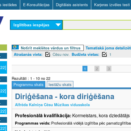
Skip
as iestādes
E-Konsultācijas
Digitālais asistents
Karjeras izvēles testi
to
main
Izglītības iespējas
content
Notīrīt meklētos vārdus un filtrus
Tematiskā joma detalizēti
Atrašanās vieta:
Cēsu nov.
Budžeta vietas:
1
[22]
1
2
3
Rezultāti : 1 - 10 no 22
Programmu skats
Iestāžu skats
[22]
Diriģēšana - kora diriģēšana
Alfrēda Kalniņa Cēsu Mūzikas vidusskola
[22]
Profesionālā kvalifikācija:
Kormeistars, kora dziedātājs
Programmas veids:
Profesionālā vidējā izglītība pēc pamatizglītīb
[22]