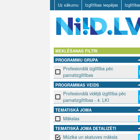
Uz sākumu
Izglītības iespējas
Izglītīb
N
I
MEKLĒŠANAS FILTRI
PROGRAMMU GRUPA
I
Profesionālā izglītība pēc
D
pamatizglītības
PROGRAMMAS VEIDS
.
Profesionālā vidējā izglītība pēc
L
pamatizglītības - 4. LKI
TEMATISKĀ JOMA
V
Mākslas
TEMATISKĀ JOMA DETALIZĒTI
Mūzika un skatuves māksla