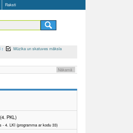
Raksti
 :
Mūzika un skatuves māksla
Nākamā
 (4. PKL)
as - 4. LKI (programma ar kodu 33)