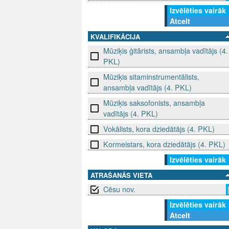
Izvēlēties vairāk
Atcelt
KVALIFIKĀCIJA
Mūziķis ģitārists, ansambļa vadītājs (4.
PKL)
Mūziķis sitaminstrumentālists,
ansambļa vadītājs (4. PKL)
Mūziķis saksofonists, ansambļa
vadītājs (4. PKL)
Vokālists, kora dziedātājs (4. PKL)
Kormeistars, kora dziedātājs (4. PKL)
Izvēlēties vairāk
ATRAŠANĀS VIETA
Cēsu nov.
Izvēlēties vairāk
Atcelt