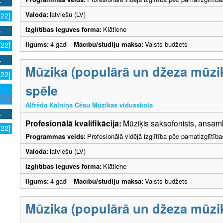
Valoda:
latviešu (LV)
[22]
Izglītības ieguves forma:
Klātiene
Ilgums:
4 gadi
Mācību/studiju maksa:
Valsts budžets
[22]
Mūzika (populārā un džeza mūzik
[22]
spēle
Alfrēda Kalniņa Cēsu Mūzikas vidusskola
Profesionālā kvalifikācija:
Mūziķis saksofonists, ansamb
[22]
Programmas veids:
Profesionālā vidējā izglītība pēc pamatizglītīb
Valoda:
latviešu (LV)
Izglītības ieguves forma:
Klātiene
Ilgums:
4 gadi
Mācību/studiju maksa:
Valsts budžets
Mūzika (populārā un džeza mūzik