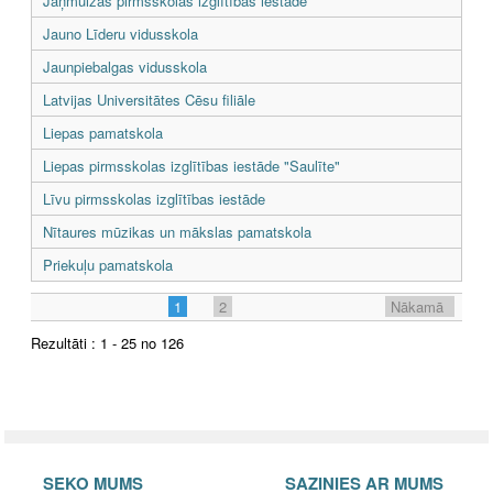
Jāņmuižas pirmsskolas izglītības iestāde
Jauno Līderu vidusskola
Jaunpiebalgas vidusskola
Latvijas Universitātes Cēsu filiāle
Liepas pamatskola
Liepas pirmsskolas izglītības iestāde "Saulīte"
Līvu pirmsskolas izglītības iestāde
Nītaures mūzikas un mākslas pamatskola
Priekuļu pamatskola
1
2
Nākamā
Rezultāti : 1 - 25 no 126
SEKO MUMS
SAZINIES AR MUMS