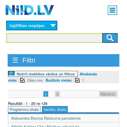
Skip
Main
to
menu
N
main
content
Izglītības iespējas
I
I
D
☰ Filtri
.
L
Notīrīt meklētos vārdus un filtrus
Atrašanās
vieta:
Cēsu nov.
Budžeta vietas:
1
V
1
2
Nākamā
Rezultāti : 1 - 25 no 126
Programmu skats
Iestāžu skats
Aleksandra Bieziņa Raiskuma pamatskola
Alfrēda Kalniņa Cēsu Mūzikas vidusskola