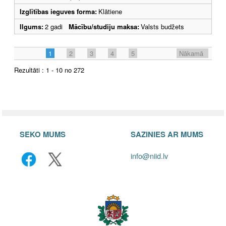
Izglītības ieguves forma:
Klātiene
Ilgums:
2 gadi
Mācību/studiju maksa:
Valsts budžets
1
2
3
4
5
Nākamā
Rezultāti : 1 - 10 no 272
SEKO MUMS
SAZINIES AR MUMS
info@niid.lv