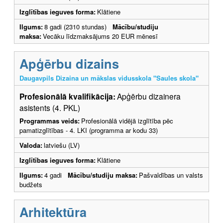
Izglītības ieguves forma:
Klātiene
Ilgums:
8 gadi (2310 stundas)
Mācību/studiju
maksa:
Vecāku līdzmaksājums 20 EUR mēnesī
Apģērbu dizains
Daugavpils Dizaina un mākslas vidusskola "Saules skola"
Profesionālā kvalifikācija:
Apģērbu dizainera
asistents (4. PKL)
Programmas veids:
Profesionālā vidējā izglītība pēc
pamatizglītības - 4. LKI (programma ar kodu 33)
Valoda:
latviešu (LV)
Izglītības ieguves forma:
Klātiene
Ilgums:
4 gadi
Mācību/studiju maksa:
Pašvaldības un valsts
budžets
Arhitektūra