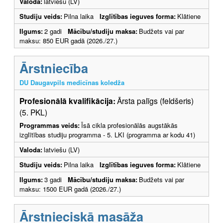
Valoda:
latviešu (LV)
Studiju veids:
Pilna laika
Izglītības ieguves forma:
Klātiene
Ilgums:
2 gadi
Mācību/studiju maksa:
Budžets vai par
maksu: 850 EUR gadā (2026./27.)
Ārstniecība
DU Daugavpils medicīnas koledža
Profesionālā kvalifikācija:
Ārsta palīgs (feldšeris)
(5. PKL)
Programmas veids:
Īsā cikla profesionālās augstākās
izglītības studiju programma - 5. LKI (programma ar kodu 41)
Valoda:
latviešu (LV)
Studiju veids:
Pilna laika
Izglītības ieguves forma:
Klātiene
Ilgums:
3 gadi
Mācību/studiju maksa:
Budžets vai par
maksu: 1500 EUR gadā (2026./27.)
Ārstnieciskā masāža