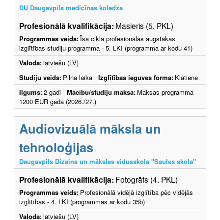
DU Daugavpils medicīnas koledža
Profesionālā kvalifikācija:
Masieris (5. PKL)
Programmas veids:
Īsā cikla profesionālās augstākās
izglītības studiju programma - 5. LKI (programma ar kodu 41)
Valoda:
latviešu (LV)
Studiju veids:
Pilna laika
Izglītības ieguves forma:
Klātiene
Ilgums:
2 gadi
Mācību/studiju maksa:
Maksas programma -
1200 EUR gadā (2026./27.)
Audiovizuālā māksla un
tehnoloģijas
Daugavpils Dizaina un mākslas vidusskola "Saules skola"
Profesionālā kvalifikācija:
Fotogrāfs (4. PKL)
Programmas veids:
Profesionālā vidējā izglītība pēc vidējās
izglītības - 4. LKI (programmas ar kodu 35b)
Valoda:
latviešu (LV)