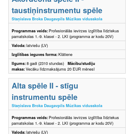
taustiņinstrumentu spēle
Staņislava Broka Daugavpils Mūzikas vidusskola
Programmas veids:
Profesionālās ievirzes izglītība līdztekus
pamatskolas 1.-9. klasei - 2. LKI (programma ar kodu 20V)
Valoda:
latviešu (LV)
Izglītības ieguves forma:
Klātiene
Ilgums:
8 gadi (2310 stundas)
Mācību/studiju
maksa:
Vecāku līdzmaksājums 20 EUR mēnesī
Alta spēle II - stīgu
instrumentu spēle
Staņislava Broka Daugavpils Mūzikas vidusskola
Programmas veids:
Profesionālās ievirzes izglītība līdztekus
pamatskolas 1.-9. klasei - 2. LKI (programma ar kodu 20V)
Valoda:
latviešu (LV)