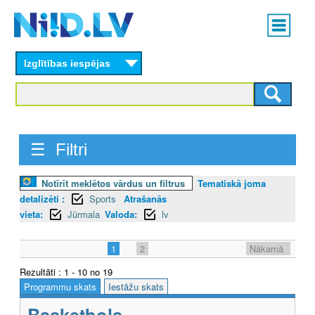
Skip
Main
to
menu
N
main
content
Izglītības iespējas
I
I
D
☰ Filtri
.
L
Notīrīt meklētos vārdus un filtrus
Tematiskā joma
detalizēti :
Sports
Atrašanās
V
vieta:
Jūrmala
Valoda:
lv
1
2
Nākamā
Rezultāti : 1 - 10 no 19
Programmu skats
Iestāžu skats
Basketbols