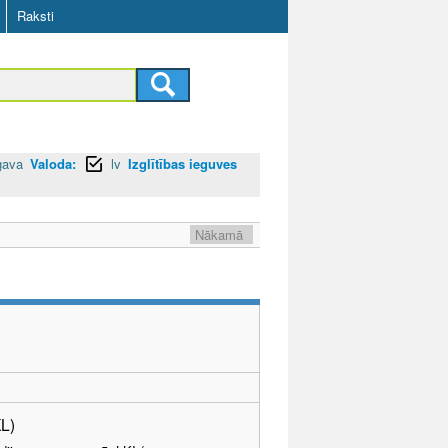
Raksti
gava
Valoda:
lv
Izglītības ieguves
Nākamā
KL)