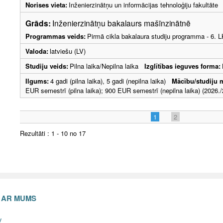
Norises vieta:
Inženierzinātņu un informācijas tehnoloģiju fakultāte
Grāds:
Inženierzinātņu bakalaurs mašīnzinātnē
Programmas veids:
Pirmā cikla bakalaura studiju programma - 6. 
Valoda:
latviešu (LV)
Studiju veids:
Pilna laika/Nepilna laika
Izglītības ieguves forma:
Ilgums:
4 gadi (pilna laika), 5 gadi (nepilna laika)
Mācību/studiju 
EUR semestrī (pilna laika); 900 EUR semestrī (nepilna laika) (2026./
1
2
Rezultāti : 1 - 10 no 17
S AR MUMS
v