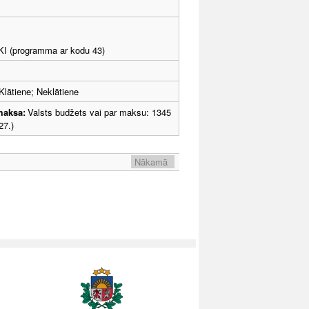
LKI (programma ar kodu 43)
Klātiene; Neklātiene
maksa:
Valsts budžets vai par maksu: 1345
27.)
Nākamā