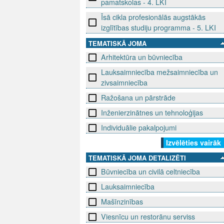
pamatskolas - 4. LKI
Īsā cikla profesionālās augstākās
izglītības studiju programma - 5. LKI
TEMATISKĀ JOMA
Arhitektūra un būvniecība
Lauksaimniecība mežsaimniecība un
zivsaimniecība
Ražošana un pārstrāde
Inženierzinātnes un tehnoloģijas
Individuālie pakalpojumi
Izvēlēties vairāk
TEMATISKĀ JOMA DETALIZĒTI
Būvniecība un civilā celtniecība
Lauksaimniecība
Mašīnzinības
Viesnīcu un restorānu serviss