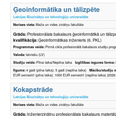
Ģeoinformātika un tālizpēte
Latvijas Biozinātņu un tehnoloģiju universitāte
Norises vieta:
Meža un vides zinātņu fakultāte
Grāds:
Profesionālais bakalaurs ģeoinformātikā un tāli
kvalifikācija:
Ģeoinformātikas inženieris (6. PKL)
Programmas veids:
Pirmā cikla profesionālā bakalaura studiju pr
Valoda:
latviešu (LV)
Studiju veids:
Pilna laika/Nepilna laika
Izglītības ieguves forma:
Ilgums:
4 gadi (pilna laika); 5 gadi (nepilna laika)
Mācību/studiju 
EUR semestrī (pilna laika); 1000 EUR semestrī (nepilna laika) (2026.
Kokapstrāde
Latvijas Biozinātņu un tehnoloģiju universitāte
Norises vieta:
Meža un vides zinātņu fakultāte
Grāds:
Inženierzinātņu profesionālais bakalaurs materi