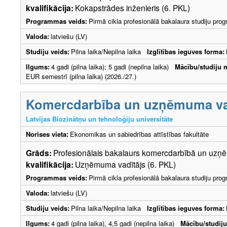
kvalifikācija:
Kokapstrādes inženieris (6. PKL)
Programmas veids:
Pirmā cikla profesionālā bakalaura studiju pr
Valoda:
latviešu (LV)
Studiju veids:
Pilna laika/Nepilna laika
Izglītības ieguves forma:
Ilgums:
4 gadi (pilna laika); 5 gadi (nepilna laika)
Mācību/studiju 
EUR semestrī (pilna laika) (2026./27.)
Komercdarbība un uzņēmuma v
Latvijas Biozinātņu un tehnoloģiju universitāte
Norises vieta:
Ekonomikas un sabiedrības attīstības fakultāte
Grāds:
Profesionālais bakalaurs komercdarbībā un u
kvalifikācija:
Uzņēmuma vadītājs (6. PKL)
Programmas veids:
Pirmā cikla profesionālā bakalaura studiju pr
Valoda:
latviešu (LV)
Studiju veids:
Pilna laika/Nepilna laika
Izglītības ieguves forma:
Ilgums:
4 gadi (pilna laika), 4,5 gadi (nepilna laika)
Mācību/studij