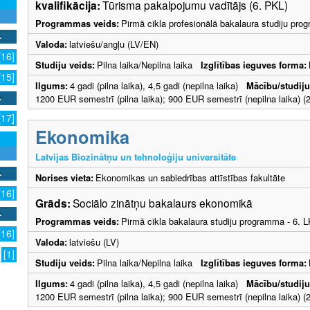
kvalifikācija:
Tūrisma pakalpojumu vadītājs (6. PKL)
Programmas veids:
Pirmā cikla profesionālā bakalaura studiju pr
Valoda:
latviešu/angļu (LV/EN)
[16]
Studiju veids:
Pilna laika/Nepilna laika
Izglītības ieguves forma:
[15]
Ilgums:
4 gadi (pilna laika), 4,5 gadi (nepilna laika)
Mācību/studij
1200 EUR semestrī (pilna laika); 900 EUR semestrī (nepilna laika) (2
[17]
Ekonomika
Latvijas Biozinātņu un tehnoloģiju universitāte
Norises vieta:
Ekonomikas un sabiedrības attīstības fakultāte
[16]
Grāds:
Sociālo zinātņu bakalaurs ekonomikā
Programmas veids:
Pirmā cikla bakalaura studiju programma - 6. 
[16]
Valoda:
latviešu (LV)
[1]
Studiju veids:
Pilna laika/Nepilna laika
Izglītības ieguves forma:
Ilgums:
4 gadi (pilna laika), 4,5 gadi (nepilna laika)
Mācību/studij
1200 EUR semestrī (pilna laika); 900 EUR semestrī (nepilna laika) (2