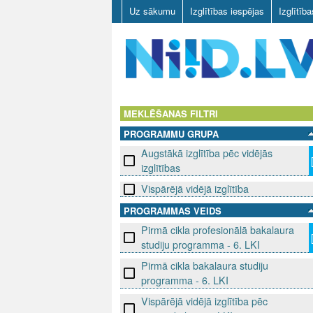
Uz sākumu
Izglītības iespējas
Izglītīb
N
I
MEKLĒŠANAS FILTRI
PROGRAMMU GRUPA
I
Augstākā izglītība pēc vidējās
D
izglītības
Vispārējā vidējā izglītība
.
PROGRAMMAS VEIDS
L
Pirmā cikla profesionālā bakalaura
studiju programma - 6. LKI
V
Pirmā cikla bakalaura studiju
programma - 6. LKI
Vispārējā vidējā izglītība pēc