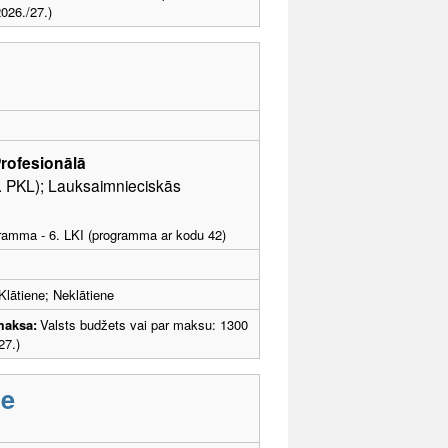
026./27.)
rofesionālā
6. PKL); Lauksaimnieciskās
ogramma - 6. LKI (programma ar kodu 42)
Klātiene; Neklātiene
maksa:
Valsts budžets vai par maksu: 1300
27.)
ne