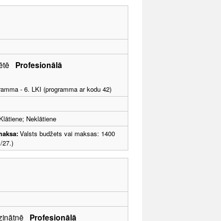
zpētē
Profesionālā
ogramma - 6. LKI (programma ar kodu 42)
Klātiene; Neklātiene
maksa:
Valsts budžets vai maksas: 1400
/27.)
ālzinātnē
Profesionālā