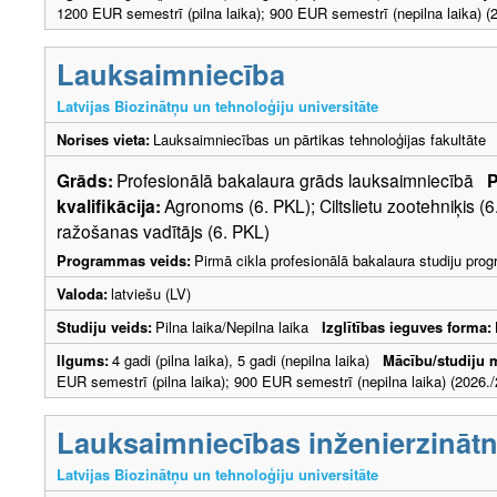
1200 EUR semestrī (pilna laika); 900 EUR semestrī (nepilna laika) (2
Lauksaimniecība
Latvijas Biozinātņu un tehnoloģiju universitāte
Norises vieta:
Lauksaimniecības un pārtikas tehnoloģijas fakultāte
Grāds:
Profesionālā bakalaura grāds lauksaimniecībā
P
kvalifikācija:
Agronoms (6. PKL); Ciltslietu zootehniķis (
ražošanas vadītājs (6. PKL)
Programmas veids:
Pirmā cikla profesionālā bakalaura studiju pr
Valoda:
latviešu (LV)
Studiju veids:
Pilna laika/Nepilna laika
Izglītības ieguves forma:
Ilgums:
4 gadi (pilna laika), 5 gadi (nepilna laika)
Mācību/studiju 
EUR semestrī (pilna laika); 900 EUR semestrī (nepilna laika) (2026./
Lauksaimniecības inženierzināt
Latvijas Biozinātņu un tehnoloģiju universitāte