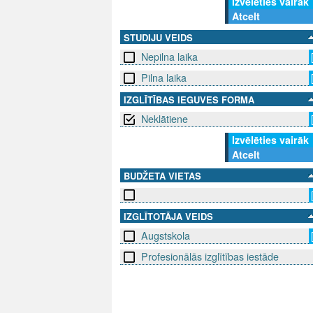
Izvēlēties vairāk
Atcelt
STUDIJU VEIDS
Nepilna laika
Pilna laika
IZGLĪTĪBAS IEGUVES FORMA
Neklātiene
Izvēlēties vairāk
Atcelt
BUDŽETA VIETAS
IZGLĪTOTĀJA VEIDS
Augstskola
Profesionālās izglītības iestāde