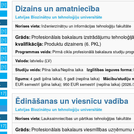
[1]
Dizains un amatniecība
Latvijas Biozinātņu un tehnoloģiju universitāte
Norises vieta:
Inženierzinātņu un informācijas tehnoloģiju fakultāte
[1]
Grāds:
Profesionālais bakalaurs izstrādājumu tehnoloģi
[1]
kvalifikācija:
Produktu dizainers (6. PKL)
[1]
Programmas veids:
Pirmā cikla profesionālā bakalaura studiju pr
[1]
Valoda:
latviešu (LV)
[1]
Studiju veids:
Pilna laika/Nepilna laika
Izglītības ieguves forma:
Ilgums:
4 gadi (pilna laika), 5 gadi (nepilna laika)
Mācību/studiju 
EUR semestrī (pilna laika); 950 EUR semestrī (nepilna laika) (2026./
[17]
Ēdināšanas un viesnīcu vadība
Latvijas Biozinātņu un tehnoloģiju universitāte
Norises vieta:
Lauksaimniecības un pārtikas tehnoloģijas fakultāte
[17]
Grāds:
Profesionālais bakalaurs viesmīlības uzņēmum