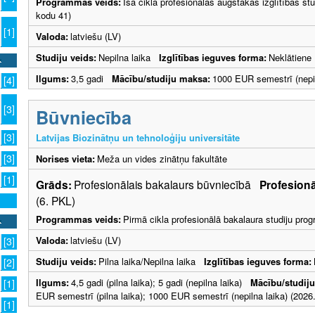
Programmas veids:
Īsā cikla profesionālās augstākās izglītības s
kodu 41)
[1]
Valoda:
latviešu (LV)
Studiju veids:
Nepilna laika
Izglītības ieguves forma:
Neklātiene
Ilgums:
3,5 gadi
Mācību/studiju maksa:
1000 EUR semestrī (nepil
[4]
[3]
Būvniecība
[3]
Latvijas Biozinātņu un tehnoloģiju universitāte
[3]
Norises vieta:
Meža un vides zinātņu fakultāte
[1]
Grāds:
Profesionālais bakalaurs būvniecībā
Profesionāl
(6. PKL)
Programmas veids:
Pirmā cikla profesionālā bakalaura studiju pr
Valoda:
latviešu (LV)
[3]
Studiju veids:
Pilna laika/Nepilna laika
Izglītības ieguves forma:
[2]
Ilgums:
4,5 gadi (pilna laika); 5 gadi (nepilna laika)
Mācību/studij
[1]
EUR semestrī (pilna laika); 1000 EUR semestrī (nepilna laika) (2026.
[1]