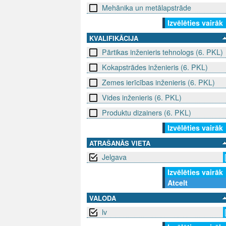
Mehānika un metālapstrāde
Izvēlēties vairāk
KVALIFIKĀCIJA
Pārtikas inženieris tehnologs (6. PKL)
Kokapstrādes inženieris (6. PKL)
Zemes ierīcības inženieris (6. PKL)
Vides inženieris (6. PKL)
Produktu dizainers (6. PKL)
Izvēlēties vairāk
ATRAŠANĀS VIETA
Jelgava
Izvēlēties vairāk
Atcelt
VALODA
lv