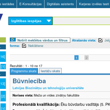
Skip
as iestādes
E-Konsultācijas
Digitālais asistents
Karjeras izvēles testi
to
main
Izglītības iespējas
content
Notīrīt meklētos vārdus un filtrus
Atrašanās vieta:
Jel
forma:
Neklātiene
[16]
1
2
Rezultāti : 1 - 10 no 17
[1]
Programmu skats
Iestāžu skats
Būvniecība
[13]
Latvijas Biozinātņu un tehnoloģiju universitāte
Norises vieta:
Meža un vides zinātņu fakultāte
[2]
Profesionālā kvalifikācija:
Ēku būvdarbu vadītājs (5. P
[1]