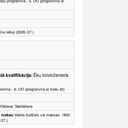
tudiju programma - 5. LKI (programma ar
na laika) (2026./27.)
ā kvalifikācija:
Ēku būvinženieris
ogramma - 6. LKI (programma ar kodu 42)
Klātiene; Neklātiene
u maksa:
Valsts budžets vai maksas: 1800
/27.)