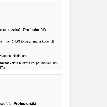
jās un dizainā
Profesionālā
ogramma - 6. LKI (programma ar kodu 42)
Klātiene; Neklātiene
maksa:
Valsts budžets vai par maksu: 1250
27.)
u vadībā
Profesionālā